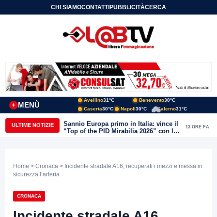
CHI SIAMO
CONTATTI
PUBBLICITÀ
CERCA
Avellino
31°C
Benevento
30°C
MENÙ
+
Caserta
30°C
Napoli
30°C
Salerno
31°C
Sannio Europa primo in Italia: vince il
ULTIME NOTIZIE
13 ORE FA
“Top of the PID Mirabilia 2026” con la
realtà virtuale nei musei del Sannio
Home
>
Cronaca
> Incidente stradale A16, recuperati i mezzi e messa in
sicurezza l’arteria
CRONACA
Incidente stradale A16,