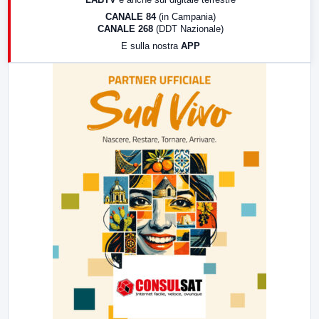
18:30
Di Faccia e di Profilo (repliche)
CANALE 84
(in Campania)
CANALE 268
(DDT Nazionale)
19:30
LabNews (Diretta)
E sulla nostra
APP
21:00
Free Sport
23:00
LabNews (replica)