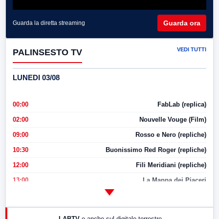
Guarda ora
Guarda la diretta streaming
VEDI TUTTI
PALINSESTO TV
LUNEDI 03/08
00:00
FabLab (replica)
02:00
Nouvelle Vouge (Film)
09:00
Rosso e Nero (repliche)
10:30
Buonissimo Red Roger (repliche)
12:00
Fili Meridiani (repliche)
13:00
La Mappa dei Piaceri
14:00
LabNews
17:00
LabNews (replica)
LABTV
e anche sul digitale terrestre