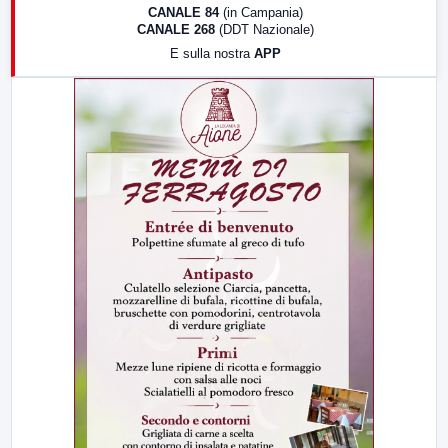
18:30
Di Faccia e di Profilo (repliche)
CANALE 84
(in Campania)
CANALE 268
(DDT Nazionale)
19:30
LabNews (Diretta)
E sulla nostra
APP
21:00
Free Sport
23:00
LabNews (replica)