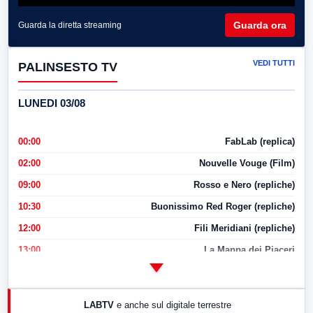
Guarda ora
Guarda la diretta streaming
VEDI TUTTI
PALINSESTO TV
LUNEDI 03/08
00:00
FabLab (replica)
02:00
Nouvelle Vouge (Film)
09:00
Rosso e Nero (repliche)
10:30
Buonissimo Red Roger (repliche)
12:00
Fili Meridiani (repliche)
13:00
La Mappa dei Piaceri
14:00
LabNews
17:00
LabNews (replica)
LABTV
e anche sul digitale terrestre