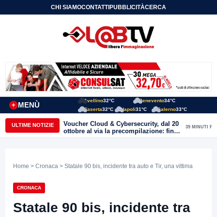
CHI SIAMO
CONTATTI
PUBBLICITÀ
CERCA
Avellino
32°C
Benevento
34°C
MENÙ
+
Caserta
32°C
Napoli
31°C
Salerno
33°C
Voucher Cloud & Cybersecurity, dal 20
ULTIME NOTIZIE
39 MINUTI FA
ottobre al via la precompilazione: fino
a 20mila euro a fondo perduto per
imprese e professionisti
Home
>
Cronaca
> Statale 90 bis, incidente tra auto e Tir, una vittima
CRONACA
Statale 90 bis, incidente tra