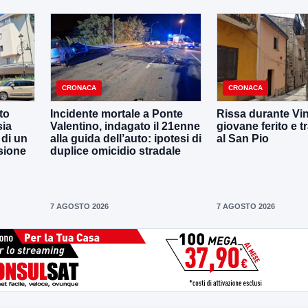
CRONACA
CRONACA
to
Incidente mortale a Ponte
Rissa durante Vin
sia
Valentino, indagato il 21enne
giovane ferito e t
 di un
alla guida dell’auto: ipotesi di
al San Pio
sione
duplice omicidio stradale
7 AGOSTO 2026
7 AGOSTO 2026