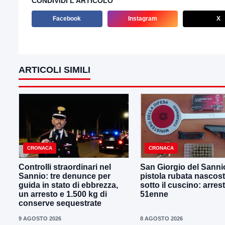
CONDIVIDI L'ARTICOLO
Facebook
Instagram
X
ARTICOLI SIMILI
CRONACA
CRONACA
Controlli straordinari nel
San Giorgio del Sanni
Sannio: tre denunce per
pistola rubata nascos
guida in stato di ebbrezza,
sotto il cuscino: arres
un arresto e 1.500 kg di
51enne
conserve sequestrate
9 AGOSTO 2026
8 AGOSTO 2026