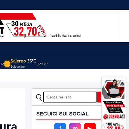
Salerno
35°C
 25°
36° / 25°
Soleggiato
CERCA
Cerca
SEGUICI SUI SOCIAL
aura
f
◎
▶