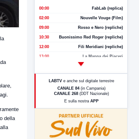
00:00
FabLab (replica)
02:00
Nouvelle Vouge (Film)
09:00
Rosso e Nero (repliche)
10:30
Buonissimo Red Roger (repliche)
la
12:00
Fili Meridiani (repliche)
13:00
La Mappa dei Piaceri
ada
14:00
LabNews
17:00
LabNews (replica)
LABTV
e anche sul digitale terrestre
18:30
Di Faccia e di Profilo (repliche)
olare,
CANALE 84
(in Campania)
CANALE 268
(DDT Nazionale)
agi.
19:30
LabNews (Diretta)
E sulla nostra
APP
21:00
Free Sport
uramente
23:00
LabNews (replica)
o della
alla