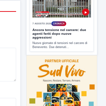
7 AGOSTO 2026
CRONACA
Ancora tensione nel carcere: due
agenti feriti dopo nuove
aggressioni
Nuove giornate di tensioni nel carcere di
Benevento. Due detenuti...