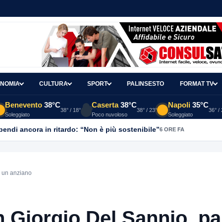
NOMIA
CULTURA
SPORT
PALINSESTO
FORMAT TV
Benevento
38°C
Caserta
38°C
Napoli
35°C
38° / 18°
38° / 23°
36° /
Soleggiato
Poco nuvoloso
Soleggiato
ipendi ancora in ritardo: “Non è più sostenibile”
6 ORE FA
r un anziano
n Giorgio Del Sannio, p