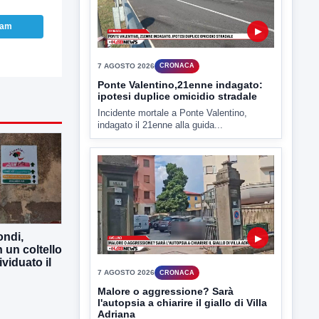
7 AGOSTO 2026
CRONACA
ram
Ponte Valentino,21enne indagato:
ipotesi duplice omicidio stradale
Incidente mortale a Ponte Valentino,
indagato il 21enne alla guida...
▶
7 AGOSTO 2026
CRONACA
ndi,
Malore o aggressione? Sarà
 un coltello
l'autopsia a chiarire il giallo di Villa
Adriana
ividuato il
Sarà affidato con ogni probabilità all'inizio
della prossima settimana l'incarico...