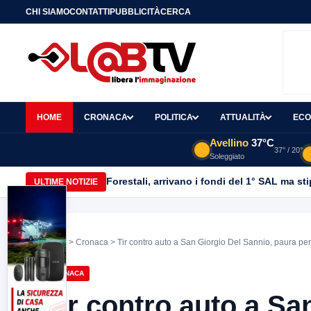
CHI SIAMO
CONTATTI
PUBBLICITÀ
CERCA
HOME
CRONACA
POLITICA
ATTUALITÀ
ECO
Avellino
37°C
37° / 20°
Soleggiato
Forestali, arrivano i fondi del 1° SAL ma st
ULTIME NOTIZIE
Home
>
Cronaca
> Tir contro auto a San Giorgio Del Sannio, paura pe
CRONACA
Tir contro auto a Sa