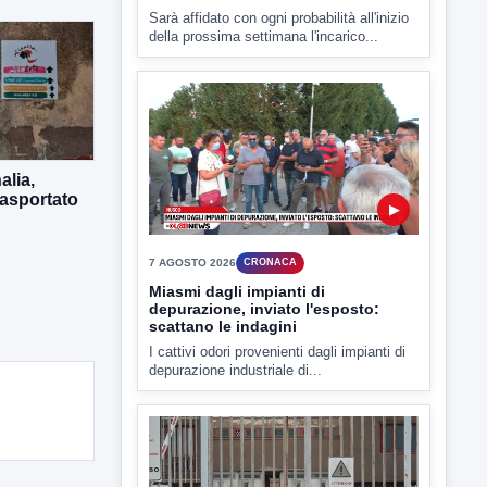
▶
alia,
7 AGOSTO 2026
CRONACA
rasportato
Miasmi dagli impianti di
depurazione, inviato l'esposto:
scattano le indagini
I cattivi odori provenienti dagli impianti di
depurazione industriale di...
▶