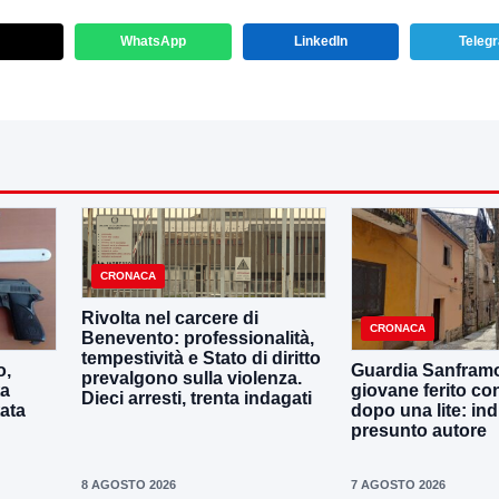
WhatsApp
LinkedIn
Teleg
CRONACA
Rivolta nel carcere di
CRONACA
Benevento: professionalità,
tempestività e Stato di diritto
o,
Guardia Sanframo
prevalgono sulla violenza.
ta
giovane ferito con
Dieci arresti, trenta indagati
tata
dopo una lite: ind
presunto autore
8 AGOSTO 2026
7 AGOSTO 2026