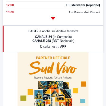
12:00
Fili Meridiani (repliche)
13:00
La Mappa dei Piaceri
14:00
LabNews
17:00
LabNews (replica)
LABTV
e anche sul digitale terrestre
18:30
Di Faccia e di Profilo (repliche)
CANALE 84
(in Campania)
CANALE 268
(DDT Nazionale)
19:30
LabNews (Diretta)
E sulla nostra
APP
21:00
Free Sport
23:00
LabNews (replica)