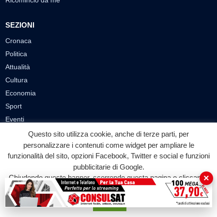
Ricomincio da me
SEZIONI
Cronaca
Politica
Attualità
Cultura
Economia
Sport
Eventi
Questo sito utilizza cookie, anche di terze parti, per
VIDEO
personalizzare i contenuti come widget per ampliare le
funzionalità del sito, opzioni Facebook, Twitter e social e funzioni
Video Cronaca
pubblicitarie di Google.
Video Politica
×
Chiudendo questo banner, scorrendo questa pagina o cliccando
Video Attualità
su qualunque suo elemento acconsenti all'uso dei cookie.
Video Economia
Accetta
Video Cultura