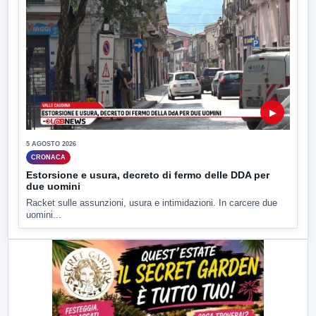
▶
5 AGOSTO 2026
CRONACA
Estorsione e usura, decreto di fermo delle DDA per
due uomini
Racket sulle assunzioni, usura e intimidazioni. In carcere due
uomini...