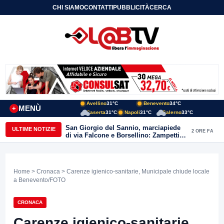
CHI SIAMO
CONTATTI
PUBBLICITÀ
CERCA
Avellino
31°C
Benevento
34°C
MENÙ
+
Caserta
31°C
Napoli
31°C
Salerno
33°C
San Giorgio del Sannio, marciapiede
ULTIME NOTIZIE
2 ORE FA
di via Falcone e Borsellino: Zampetti e
Lombardi replicano alle polemiche
Home
>
Cronaca
> Carenze igienico-sanitarie, Municipale chiude locale
a Benevento/FOTO
CRONACA
Carenze igienico-sanitarie,