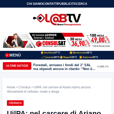
CHI SIAMO
CONTATTI
PUBBLICITÀ
CERCA
Avellino
37°C
Benevento
38°C
MENÙ
+
Caserta
38°C
Napoli
35°C
Salerno
35°C
Forestali, arrivano i fondi del 1° SAL
ULTIME NOTIZIE
6 ORE FA
ma stipendi ancora in ritardo: “Non è
più sostenibile”
Home
>
Cronaca
> UilPA: nel carcere di Ariano Irpino ancora
ritrovamenti di cellulari, router e droga
CRONACA
UilPA: nel carcere di Ariano