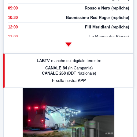
09:00
Rosso e Nero (repliche)
10:30
Buonissimo Red Roger (repliche)
12:00
Fili Meridiani (repliche)
13:00
La Mappa dei Piaceri
14:00
LabNews
17:00
LabNews (replica)
LABTV
e anche sul digitale terrestre
18:30
Di Faccia e di Profilo (repliche)
CANALE 84
(in Campania)
CANALE 268
(DDT Nazionale)
19:30
LabNews (Diretta)
E sulla nostra
APP
21:00
Free Sport
23:00
LabNews (replica)