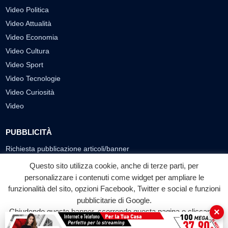
Video Politica
Video Attualità
Video Economia
Video Cultura
Video Sport
Video Tecnologie
Video Curiosità
Video
PUBBLICITÀ
Richiesta pubblicazione articoli/banner
Questo sito utilizza cookie, anche di terze parti, per
SEGUICI SUI SOCIAL
personalizzare i contenuti come widget per ampliare le
f
◎
▶
funzionalità del sito, opzioni Facebook, Twitter e social e funzioni
pubblicitarie di Google.
Facebook
Instagram
YouTube
×
Chiudendo questo banner, scorrendo questa pagina o cliccando
su qualunque suo elemento acconsenti all'uso dei cookie.