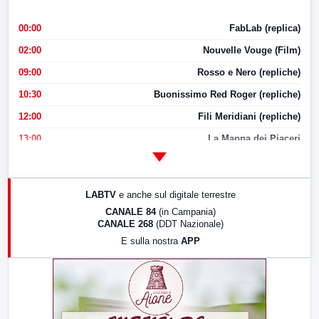
00:00
FabLab (replica)
02:00
Nouvelle Vouge (Film)
09:00
Rosso e Nero (repliche)
10:30
Buonissimo Red Roger (repliche)
12:00
Fili Meridiani (repliche)
13:00
La Mappa dei Piaceri
14:00
LabNews
17:00
LabNews (replica)
LABTV
e anche sul digitale terrestre
18:30
Di Faccia e di Profilo (repliche)
CANALE 84
(in Campania)
CANALE 268
(DDT Nazionale)
19:30
LabNews (Diretta)
E sulla nostra
APP
21:00
Free Sport
23:00
LabNews (replica)