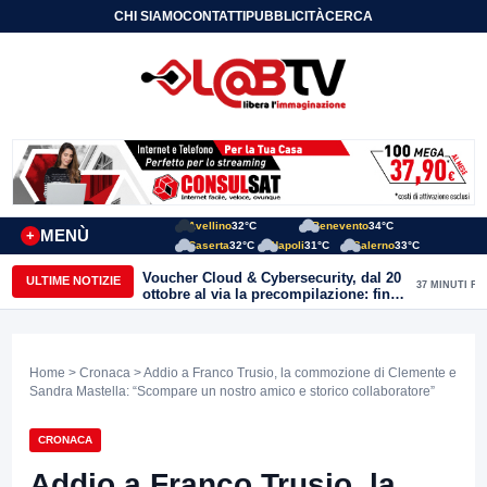
CHI SIAMO
CONTATTI
PUBBLICITÀ
CERCA
Avellino
32°C
Benevento
34°C
MENÙ
+
Caserta
32°C
Napoli
31°C
Salerno
33°C
Voucher Cloud & Cybersecurity, dal 20
ULTIME NOTIZIE
37 MINUTI FA
ottobre al via la precompilazione: fino
a 20mila euro a fondo perduto per
imprese e professionisti
Home
>
Cronaca
> Addio a Franco Trusio, la commozione di Clemente e
Sandra Mastella: “Scompare un nostro amico e storico collaboratore”
CRONACA
Addio a Franco Trusio, la