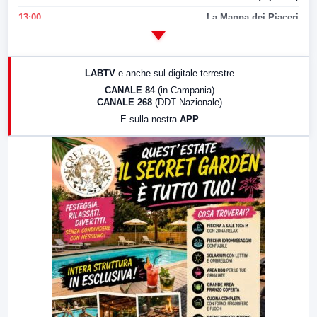
13:00
La Mappa dei Piaceri
14:00
LabNews
17:00
LabNews (replica)
LABTV
e anche sul digitale terrestre
18:30
Di Faccia e di Profilo (repliche)
CANALE 84
(in Campania)
CANALE 268
(DDT Nazionale)
19:30
LabNews (Diretta)
E sulla nostra
APP
21:00
Free Sport
23:00
LabNews (replica)