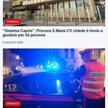
CRONACA
“Sistema Caprio”, Procura S.Maria CV chiede il rinvio a
giudizio per 54 persone
6 AGOSTO 2026
CRONACA