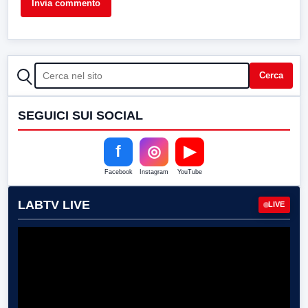
CERCA
Cerca
SEGUICI SUI SOCIAL
f
◎
▶
Facebook
Instagram
YouTube
LABTV LIVE
LIVE