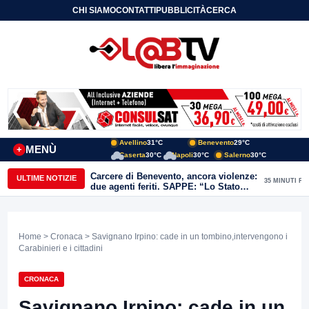
CHI SIAMO
CONTATTI
PUBBLICITÀ
CERCA
Avellino
31°C
Benevento
29°C
MENÙ
+
Caserta
30°C
Napoli
30°C
Salerno
30°C
Carcere di Benevento, ancora violenze:
ULTIME NOTIZIE
35 MINUTI FA
due agenti feriti. SAPPE: “Lo Stato
non può arretrare”
Home
>
Cronaca
> Savignano Irpino: cade in un tombino,intervengono i
Carabinieri e i cittadini
CRONACA
Savignano Irpino: cade in un