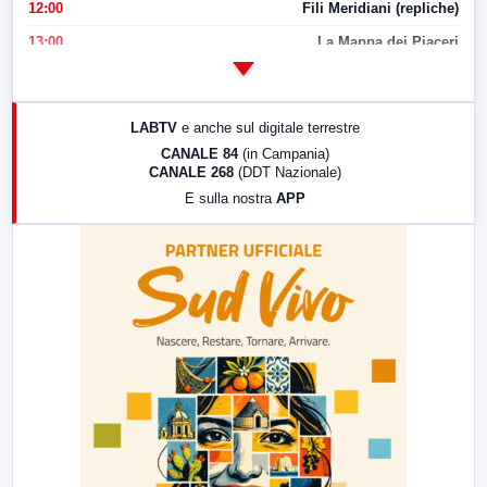
12:00
Fili Meridiani (repliche)
13:00
La Mappa dei Piaceri
14:00
LabNews
17:00
LabNews (replica)
LABTV
e anche sul digitale terrestre
18:30
Di Faccia e di Profilo (repliche)
CANALE 84
(in Campania)
CANALE 268
(DDT Nazionale)
19:30
LabNews (Diretta)
E sulla nostra
APP
21:00
Free Sport
23:00
LabNews (replica)