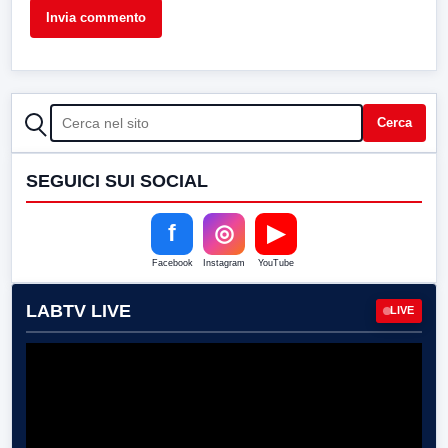
CERCA
Cerca
SEGUICI SUI SOCIAL
f
◎
▶
Facebook
Instagram
YouTube
LABTV LIVE
LIVE