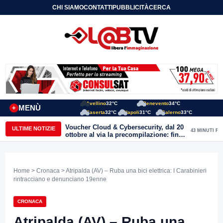
CHI SIAMO
CONTATTI
PUBBLICITÀ
CERCA
Avellino
32°C
Benevento
34°C
MENÙ
+
Caserta
32°C
Napoli
31°C
Salerno
33°C
Voucher Cloud & Cybersecurity, dal 20
ULTIME NOTIZIE
43 MINUTI FA
ottobre al via la precompilazione: fino
a 20mila euro a fondo perduto per
imprese e professionisti
Home
>
Cronaca
> Atripalda (AV) – Ruba una bici elettrica: I Carabinieri
rintracciano e denunciano 19enne
CRONACA
Atripalda (AV) – Ruba una