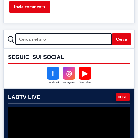
CERCA
Cerca
SEGUICI SUI SOCIAL
f
◎
▶
Facebook
Instagram
YouTube
LABTV LIVE
LIVE