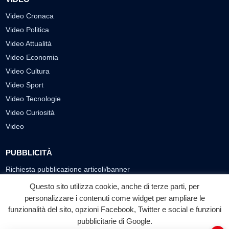
Video Cronaca
Video Politica
Video Attualità
Video Economia
Video Cultura
Video Sport
Video Tecnologie
Video Curiosità
Video
PUBBLICITÀ
Richiesta pubblicazione articoli/banner
Questo sito utilizza cookie, anche di terze parti, per
SEGUICI SUI SOCIAL
personalizzare i contenuti come widget per ampliare le
funzionalità del sito, opzioni Facebook, Twitter e social e funzioni
f
◎
▶
pubblicitarie di Google.
Facebook
Instagram
YouTube