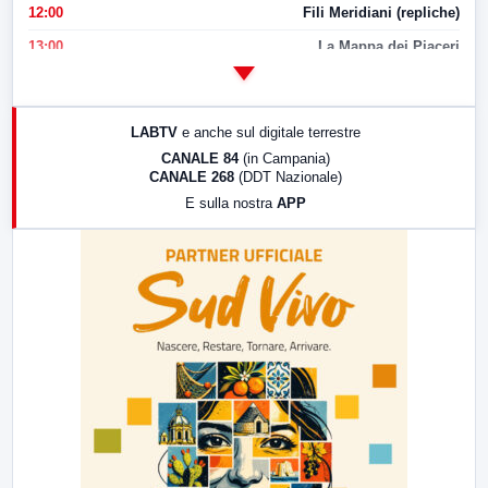
12:00
Fili Meridiani (repliche)
13:00
La Mappa dei Piaceri
14:00
LabNews
17:00
LabNews (replica)
LABTV
e anche sul digitale terrestre
18:30
Di Faccia e di Profilo (repliche)
CANALE 84
(in Campania)
CANALE 268
(DDT Nazionale)
19:30
LabNews (Diretta)
E sulla nostra
APP
21:00
Free Sport
23:00
LabNews (replica)