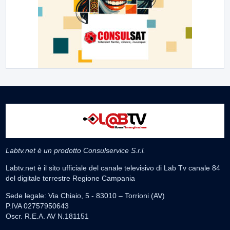
Labtv.net è un prodotto Consulservice S.r.l.
Labtv.net è il sito ufficiale del canale televisivo di Lab Tv canale 84
del digitale terrestre Regione Campania
Sede legale: Via Chiaio, 5 - 83010 – Torrioni (AV)
P.IVA 02757950643
Oscr. R.E.A. AV N.181151