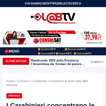
CHI SIAMO
CONTATTI
PUBBLICITÀ
CERCA
Avellino
33°C
Benevento
34°C
MENÙ
+
Caserta
34°C
Napoli
33°C
Salerno
34°C
Rendiconto 2025 della Provincia,
ULTIME NOTIZIE
23 MINUTI FA
l’Assemblea dei Sindaci dà parere
favorevole all’unanimità
Home
>
Cronaca
> I Carabinieri concentrano le forze sulla Valle
Telesina
CRONACA
I Carabinieri concentrano le