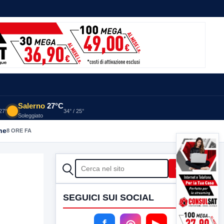
Salerno
27°C
 27°
34° / 25°
Soleggiato
he
8 ORE FA
CERCA
Cerca
SEGUICI SUI SOCIAL
f
◎
▶