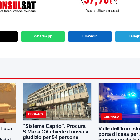
WhatsApp
LinkedIn
Teleg
CRONACA
CRONACA
“Sistema Caprio”, Procura
i Luca”
Valle dell’Irno: sf
S.Maria CV chiede il rinvio a
porta di casa per 
giudizio per 54 persone
i del
compagno della e