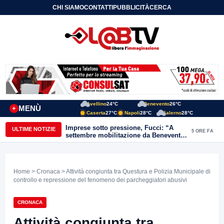
CHI SIAMO
CONTATTI
PUBBLICITÀ
CERCA
Avellino
24°C
Benevento
26°C
MENÙ
+
Caserta
27°C
Napoli
28°C
Salerno
28°C
Imprese sotto pressione, Fucci: “A
ULTIME NOTIZIE
5 ORE FA
settembre mobilitazione da Benevento
e Avellino”
Home
>
Cronaca
> Attività congiunta tra Questura e Polizia Municipale di
controllo e repressione del fenomeno dei parcheggiatori abusivi
CRONACA
Attività congiunta tra