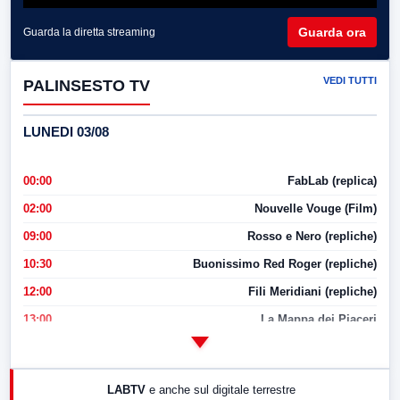
Guarda ora
Guarda la diretta streaming
VEDI TUTTI
PALINSESTO TV
LUNEDI 03/08
00:00
FabLab (replica)
02:00
Nouvelle Vouge (Film)
09:00
Rosso e Nero (repliche)
10:30
Buonissimo Red Roger (repliche)
12:00
Fili Meridiani (repliche)
13:00
La Mappa dei Piaceri
14:00
LabNews
17:00
LabNews (replica)
LABTV
e anche sul digitale terrestre