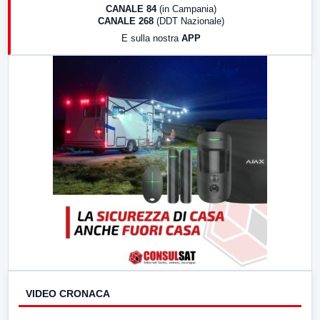
18:30
Di Faccia e di Profilo (repliche)
CANALE 84
(in Campania)
CANALE 268
(DDT Nazionale)
19:30
LabNews (Diretta)
E sulla nostra
APP
21:00
Free Sport
23:00
LabNews (replica)
VIDEO CRONACA