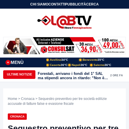
CHI SIAMO
CONTATTI
PUBBLICITÀ
CERCA
Avellino
34°C
Benevento
35°C
MENÙ
+
Caserta
36°C
Napoli
36°C
Salerno
36°C
Forestali, arrivano i fondi del 1° SAL
ULTIME NOTIZIE
2 ORE FA
ma stipendi ancora in ritardo: “Non è
più sostenibile”
Home
>
Cronaca
> Sequestro preventivo per tre società edilizie
accusate di fatture false e evasione fiscale
CRONACA
Sequestro preventivo per tre