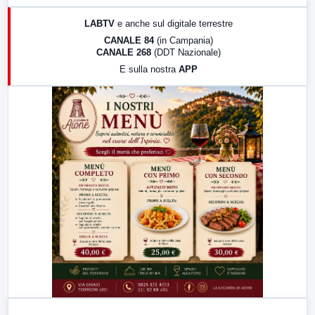
17:00
LabNews (replica)
LABTV
e anche sul digitale terrestre
18:30
Di Faccia e di Profilo (repliche)
CANALE 84
(in Campania)
CANALE 268
(DDT Nazionale)
19:30
LabNews (Diretta)
E sulla nostra
APP
21:00
Free Sport
23:00
LabNews (replica)