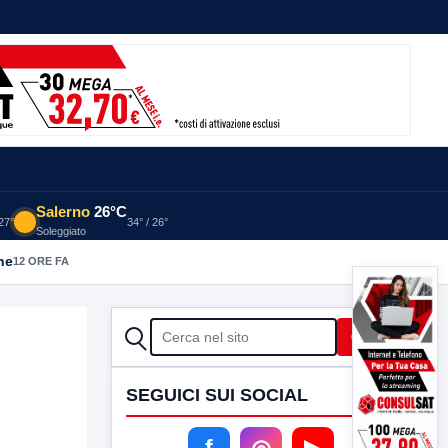
Salerno
26°C
 27°
34° / 26°
Soleggiato
he
12 ORE FA
CERCA
Cerca
SEGUICI SUI SOCIAL
f
◎
▶