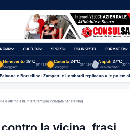
NOMIA
CULTURA
SPORT
PALINSESTO
FORMAT TV
Benevento
19°C
Caserta
24°C
Napoli
27°C
38° / 19°
35° / 24°
33° /
Soleggiato
Soleggiato
Poco nuvoloso
 Falcone e Borsellino: Zampetti e Lombardi replicano alle polemic
rie e atti molesti. Intera famiglia indagata per stalking
contro la vicina, frasi