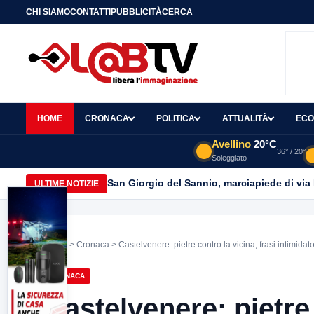
CHI SIAMO
CONTATTI
PUBBLICITÀ
CERCA
HOME
CRONACA
POLITICA
ATTUALITÀ
ECO
Avellino
20°C
36° / 20°
Soleggiato
San Giorgio del Sannio, marciapiede di via
ULTIME NOTIZIE
Home
>
Cronaca
> Castelvenere: pietre contro la vicina, frasi intimidato
CRONACA
Castelvenere: pietre 