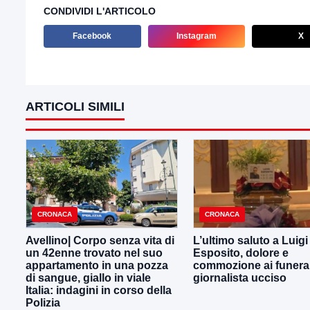
CONDIVIDI L'ARTICOLO
Facebook
Instagram
X
ARTICOLI SIMILI
CRONACA
CRONACA
Avellino| Corpo senza vita di
L’ultimo saluto a Luig
un 42enne trovato nel suo
Esposito, dolore e
appartamento in una pozza
commozione ai funeral
di sangue, giallo in viale
giornalista ucciso
Italia: indagini in corso della
Polizia