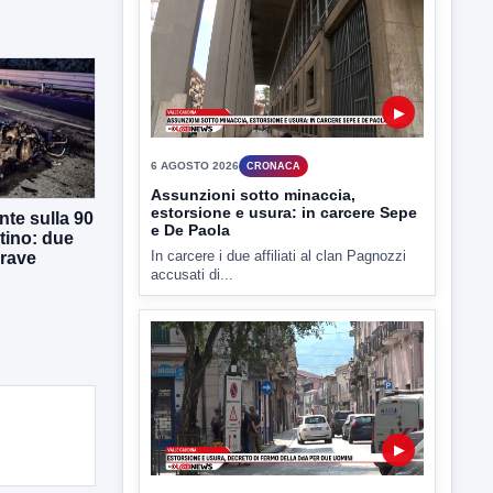
▶
6 AGOSTO 2026
CRONACA
"Sistema Caprio", Procura S.Maria
CV chiede rinvio a giudizio per 54
La Procura della Repubblica di Santa
Capua Vetere chiude le...
te sulla 90
tino: due
grave
▶
6 AGOSTO 2026
CRONACA
Assunzioni sotto minaccia,
estorsione e usura: in carcere Sepe
e De Paola
In carcere i due affiliati al clan Pagnozzi