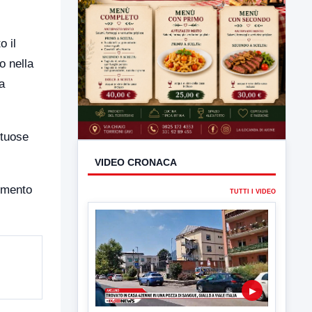
o il
o nella
a
ttuose
dimento
VIDEO CRONACA