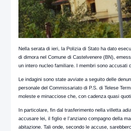
Nella serata di ieri, la Polizia di Stato ha dato ese
di dimora nel Comune di Castelvenere (BN), emessa da
un intero nucleo familiare. I membri sono accusati di
Le indagini sono state avviate a seguito delle denunc
personale del Commissariato di P.S. di Telese Terme. 
moleste e minacciose che, con cadenza quasi quotid
In particolare, fin dal trasferimento nella villetta a
accusare lei, il figlio e l’anziano compagno della ma
abitazione. Tali onde, secondo le accuse, sarebbero 