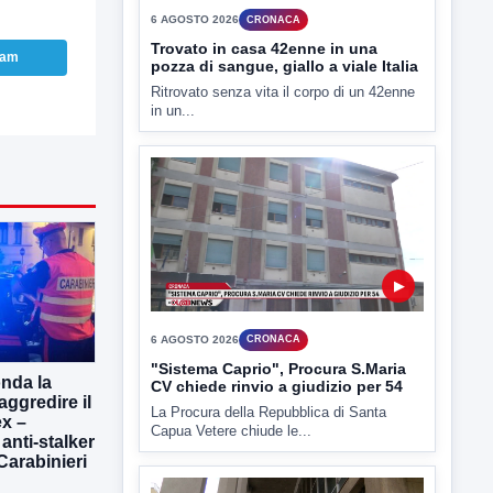
TUTTI I VIDEO
ram
▶
6 AGOSTO 2026
CRONACA
Trovato in casa 42enne in una
pozza di sangue, giallo a viale Italia
Ritrovato senza vita il corpo di un 42enne
in un...
onda la
aggredire il
x –
 anti-stalker
 Carabinieri