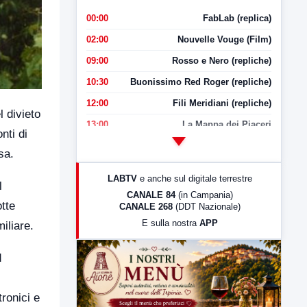
00:00
FabLab (replica)
02:00
Nouvelle Vouge (Film)
09:00
Rosso e Nero (repliche)
10:30
Buonissimo Red Roger (repliche)
12:00
Fili Meridiani (repliche)
l divieto
13:00
La Mappa dei Piaceri
nti di
14:00
LabNews
sa.
17:00
LabNews (replica)
LABTV
e anche sul digitale terrestre
l
18:30
Di Faccia e di Profilo (repliche)
CANALE 84
(in Campania)
otte
CANALE 268
(DDT Nazionale)
19:30
LabNews (Diretta)
E sulla nostra
APP
iliare.
21:00
Free Sport
23:00
LabNews (replica)
d
ronici e