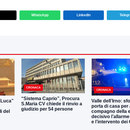
WhatsApp
LinkedIn
Teleg
CRONACA
CRONACA
“Sistema Caprio”, Procura
i Luca”
Valle dell’Irno: sf
S.Maria CV chiede il rinvio a
porta di casa per 
giudizio per 54 persone
i del
compagno della e
decisivo l’allarme
e l’intervento dei