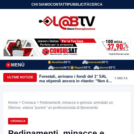
CHI SIAMO
CONTATTI
PUBBLICITÀ
CERCA
Avellino
36°C
Benevento
38°C
MENÙ
+
Caserta
36°C
Napoli
35°C
Salerno
35°C
Forestali, arrivano i fondi del 1° SAL
ULTIME NOTIZIE
7 ORE FA
ma stipendi ancora in ritardo: “Non è
più sostenibile”
Home
>
Cronaca
> Pedinamenti, minacce e gelosia: arrestato un
58enne, voleva “punire” un professionista di Benevento
CRONACA
Pedinamenti, minacce e