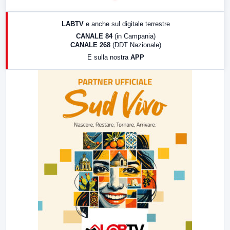
17:00
LabNews (replica)
LABTV
e anche sul digitale terrestre
18:30
Di Faccia e di Profilo (repliche)
CANALE 84
(in Campania)
CANALE 268
(DDT Nazionale)
19:30
LabNews (Diretta)
E sulla nostra
APP
21:00
Free Sport
23:00
LabNews (replica)