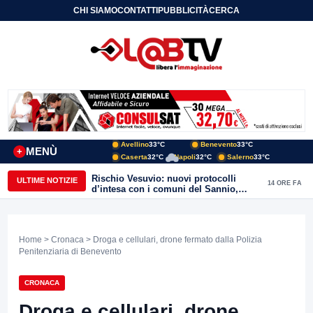
CHI SIAMO
CONTATTI
PUBBLICITÀ
CERCA
Avellino
33°C
Benevento
33°C
MENÙ
+
Caserta
32°C
Napoli
32°C
Salerno
33°C
Rischio Vesuvio: nuovi protocolli
ULTIME NOTIZIE
14 ORE FA
d’intesa con i comuni del Sannio,
firmato il protocollo con Arpaise
Home
>
Cronaca
> Droga e cellulari, drone fermato dalla Polizia
Penitenziaria di Benevento
CRONACA
Droga e cellulari, drone