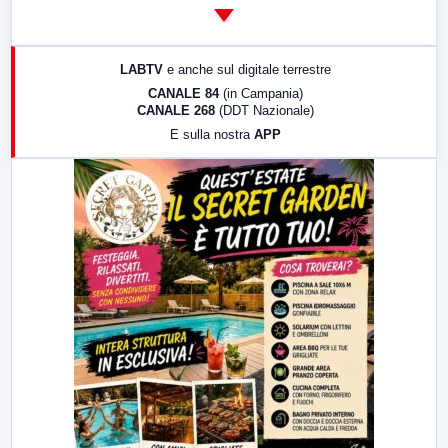
14:00
LabNews
17:00
LabNews (replica)
LABTV
e anche sul digitale terrestre
18:30
Di Faccia e di Profilo (repliche)
CANALE 84
(in Campania)
CANALE 268
(DDT Nazionale)
19:30
LabNews (Diretta)
E sulla nostra
APP
21:00
Free Sport
23:00
LabNews (replica)