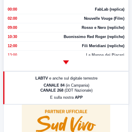
00:00
FabLab (replica)
02:00
Nouvelle Vouge (Film)
09:00
Rosso e Nero (repliche)
10:30
Buonissimo Red Roger (repliche)
12:00
Fili Meridiani (repliche)
13:00
La Mappa dei Piaceri
14:00
LabNews
17:00
LabNews (replica)
LABTV
e anche sul digitale terrestre
18:30
Di Faccia e di Profilo (repliche)
CANALE 84
(in Campania)
CANALE 268
(DDT Nazionale)
19:30
LabNews (Diretta)
E sulla nostra
APP
21:00
Free Sport
23:00
LabNews (replica)