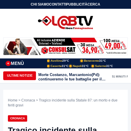
CHI SIAMO
CONTATTI
PUBBLICITÀ
CERCA
Avellino
29°C
Benevento
31°C
MENÙ
+
Caserta
31°C
Napoli
31°C
Salerno
31°C
Morte Costanzo, Marcantonio(Pd):
ULTIME NOTIZIE
51 MINUTI FA
continueremo le tue battaglie per il
Sannio
Home
>
Cronaca
> Tragico incidente sulla Statale 87: un morto e due
feriti gravi
CRONACA
Tragico incidente sulla