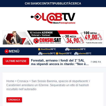
CHI SIAMO
CONTATTI
PUBBLICITÀ
CERCA
Avellino
36°C
Benevento
38°C
MENÙ
+
Caserta
36°C
Napoli
35°C
Salerno
35°C
Forestali, arrivano i fondi del 1° SAL
ULTIME NOTIZIE
7 ORE FA
ma stipendi ancora in ritardo: “Non è
più sostenibile”
Home
>
Cronaca
> San Sossio Baronia, spaccio di stupefacenti: i
Carabinieri arrestano un 62enne. Sequestrato un etto di hashish
occultato nell’autoradio
CRONACA