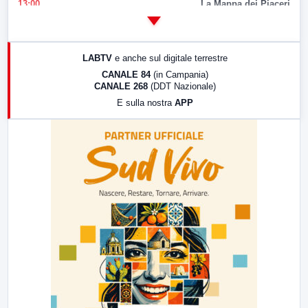
13:00
La Mappa dei Piaceri
14:00
LabNews
17:00
LabNews (replica)
LABTV
e anche sul digitale terrestre
18:30
Di Faccia e di Profilo (repliche)
CANALE 84
(in Campania)
CANALE 268
(DDT Nazionale)
19:30
LabNews (Diretta)
E sulla nostra
APP
21:00
Free Sport
23:00
LabNews (replica)