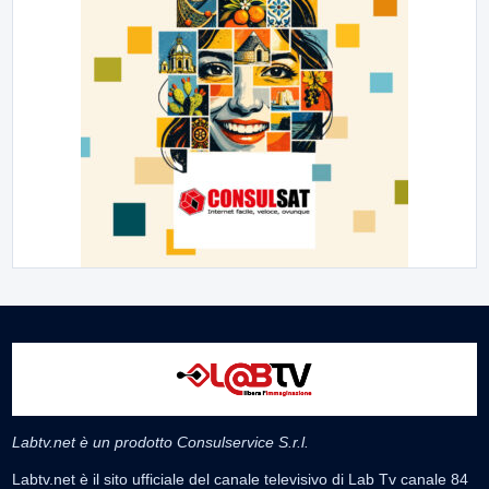
Labtv.net è un prodotto Consulservice S.r.l.
Labtv.net è il sito ufficiale del canale televisivo di Lab Tv canale 84