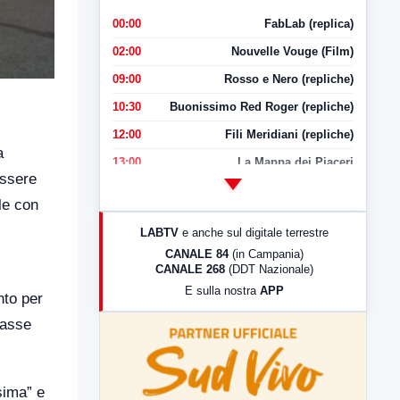
00:00
FabLab (replica)
02:00
Nouvelle Vouge (Film)
09:00
Rosso e Nero (repliche)
10:30
Buonissimo Red Roger (repliche)
12:00
Fili Meridiani (repliche)
a
13:00
La Mappa dei Piaceri
essere
14:00
LabNews
le con
17:00
LabNews (replica)
LABTV
e anche sul digitale terrestre
18:30
Di Faccia e di Profilo (repliche)
CANALE 84
(in Campania)
CANALE 268
(DDT Nazionale)
19:30
LabNews (Diretta)
E sulla nostra
APP
nto per
21:00
Free Sport
rasse
23:00
LabNews (replica)
sima” e