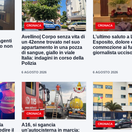
CRONACA
CRONACA
Avellino| Corpo senza vita di
L’ultimo saluto a
agenti
un 42enne trovato nel suo
Esposito, dolore 
to non
appartamento in una pozza
commozione ai fun
di sangue, giallo in viale
giornalista uccis
Italia: indagini in corso della
Polizia
6 AGOSTO 2026
6 AGOSTO 2026
CRONACA
CRONACA
la
A16, si sgancia
dire il
un’autocisterna in marcia: