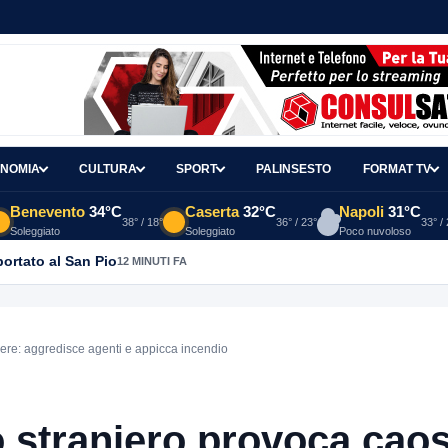
NOMIA
CULTURA
SPORT
PALINSESTO
FORMAT TV
Benevento
34°C
Caserta
32°C
Napoli
31°C
38° / 18°
36° / 23°
33° /
Soleggiato
Soleggiato
Poco nuvoloso
portato al San Pio
12 MINUTI FA
ere: aggredisce agenti e appicca incendio
 straniero provoca caos