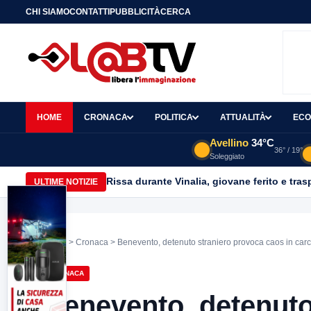
CHI SIAMO
CONTATTI
PUBBLICITÀ
CERCA
HOME
CRONACA
POLITICA
ATTUALITÀ
ECO
Avellino
34°C
36° / 19°
Soleggiato
Rissa durante Vinalia, giovane ferito e tras
ULTIME NOTIZIE
Home
>
Cronaca
> Benevento, detenuto straniero provoca caos in carc
CRONACA
Benevento, detenuto