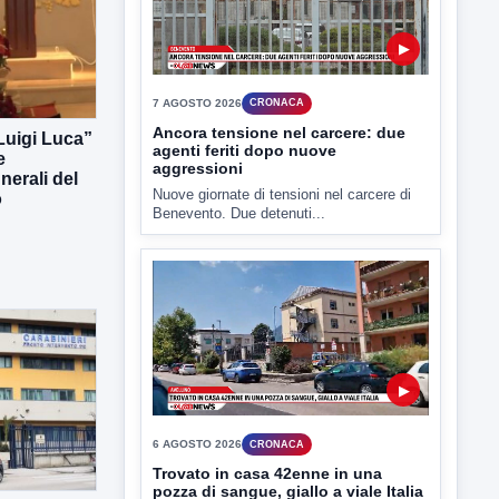
TUTTI I VIDEO
 Luigi Luca”
e
erali del
▶
o
7 AGOSTO 2026
CRONACA
Ancora tensione nel carcere: due
agenti feriti dopo nuove
aggressioni
Nuove giornate di tensioni nel carcere di
Benevento. Due detenuti...