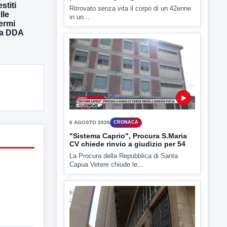
stiti
lle
▶
ermi
lla DDA
6 AGOSTO 2026
CRONACA
Trovato in casa 42enne in una
pozza di sangue, giallo a viale Italia
Ritrovato senza vita il corpo di un 42enne
in un...
▶
6 AGOSTO 2026
CRONACA
"Sistema Caprio", Procura S.Maria
CV chiede rinvio a giudizio per 54
La Procura della Repubblica di Santa