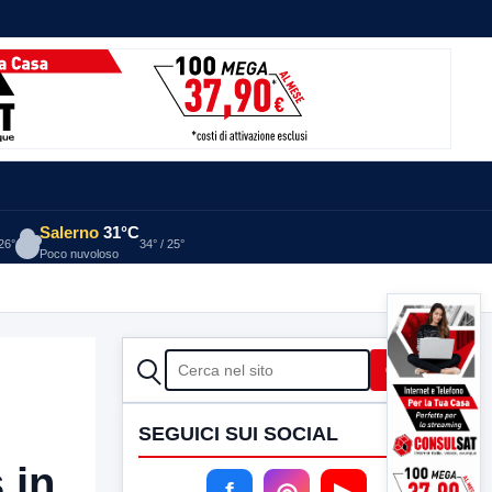
Salerno
31°C
 26°
34° / 25°
Poco nuvoloso
CERCA
Cerca
SEGUICI SUI SOCIAL
 in
f
◎
▶