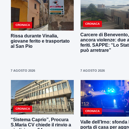
CRONACA
CRONACA
Carcere di Benevento,
Rissa durante Vinalia,
ancora violenze: due 
giovane ferito e trasportato
feriti. SAPPE: “Lo Sta
al San Pio
può arretrare”
7 AGOSTO 2026
7 AGOSTO 2026
CRONACA
CRONACA
“Sistema Caprio”, Procura
Valle dell’Irno: sfonda 
S.Maria CV chiede il rinvio a
porta di casa per aggre