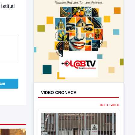
stituti
ram
VIDEO CRONACA