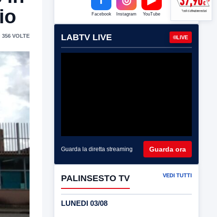
io
Facebook
Instagram
YouTube
LABTV LIVE
 356 VOLTE
LIVE
Guarda ora
Guarda la diretta streaming
VEDI TUTTI
PALINSESTO TV
LUNEDI 03/08