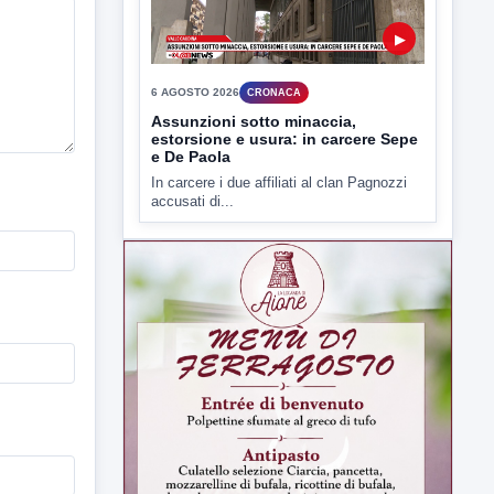
Capua Vetere chiude le...
▶
6 AGOSTO 2026
CRONACA
Assunzioni sotto minaccia,
estorsione e usura: in carcere Sepe
e De Paola
In carcere i due affiliati al clan Pagnozzi
accusati di...