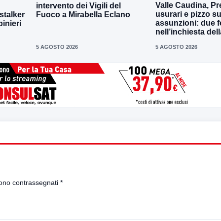
Valle Caudina, Pre
intervento dei Vigili del
usurari e pizzo su
-stalker
Fuoco a Mirabella Eclano
assunzioni: due f
binieri
nell’inchiesta de
5 AGOSTO 2026
5 AGOSTO 2026
sono contrassegnati
*