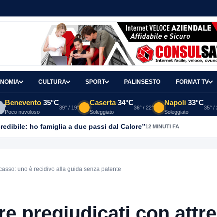
NOMIA
CULTURA
SPORT
PALINSESTO
FORMAT TV
Benevento
35°C
Caserta
34°C
Napoli
33°C
39° / 19°
36° / 22°
35° /
Poco nuvoloso
Soleggiato
Soleggiato
redibile: ho famiglia a due passi dal Calore”
12 MINUTI FA
scasso: uno è recidivo alla guida senza patente
re pregiudicati con attre