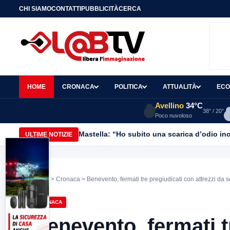
CHI SIAMO
CONTATTI
PUBBLICITÀ
CERCA
HOME
CRONACA
POLITICA
ATTUALITÀ
ECO
Avellino
34°C
38° / 20°
Poco nuvoloso
Mastella: “Ho subito una scarica d’odio inc
ULTIME NOTIZIE
Home
>
Cronaca
> Benevento, fermati tre pregiudicati con attrezzi da 
CRONACA
Benevento, fermati t