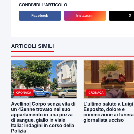
CONDIVIDI L'ARTICOLO
Facebook
Instagram
X
ARTICOLI SIMILI
CRONACA
CRONACA
Avellino| Corpo senza vita di
L’ultimo saluto a Luig
un 42enne trovato nel suo
Esposito, dolore e
appartamento in una pozza
commozione ai funeral
di sangue, giallo in viale
giornalista ucciso
Italia: indagini in corso della
Polizia