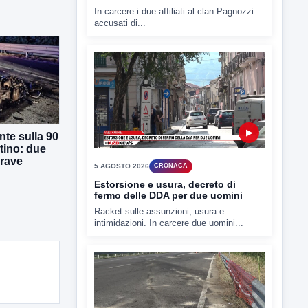
6 AGOSTO 2026
CRONACA
Assunzioni sotto minaccia,
estorsione e usura: in carcere Sepe
e De Paola
In carcere i due affiliati al clan Pagnozzi
accusati di...
te sulla 90
tino: due
grave
▶
5 AGOSTO 2026
CRONACA
Estorsione e usura, decreto di
fermo delle DDA per due uomini
Racket sulle assunzioni, usura e
intimidazioni. In carcere due uomini...