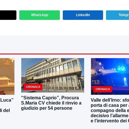
WhatsApp
LinkedIn
Teleg
CRONACA
CRONACA
“Sistema Caprio”, Procura
i Luca”
Valle dell’Irno: sf
S.Maria CV chiede il rinvio a
porta di casa per 
giudizio per 54 persone
i del
compagno della e
decisivo l’allarme
e l’intervento dei