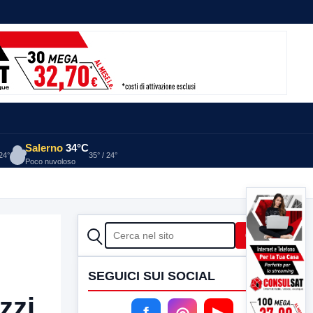
Salerno
34°C
 24°
35° / 24°
Poco nuvoloso
CERCA
Cerca
SEGUICI SUI SOCIAL
zzi
f
◎
▶