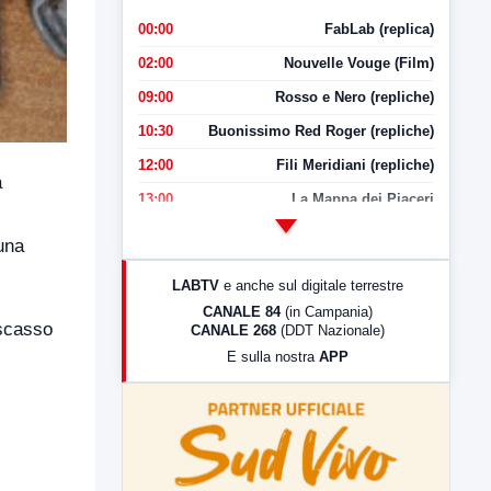
00:00
FabLab (replica)
02:00
Nouvelle Vouge (Film)
09:00
Rosso e Nero (repliche)
10:30
Buonissimo Red Roger (repliche)
12:00
Fili Meridiani (repliche)
a
13:00
La Mappa dei Piaceri
14:00
LabNews
una
17:00
LabNews (replica)
LABTV
e anche sul digitale terrestre
18:30
Di Faccia e di Profilo (repliche)
CANALE 84
(in Campania)
 scasso
CANALE 268
(DDT Nazionale)
19:30
LabNews (Diretta)
E sulla nostra
APP
21:00
Free Sport
23:00
LabNews (replica)