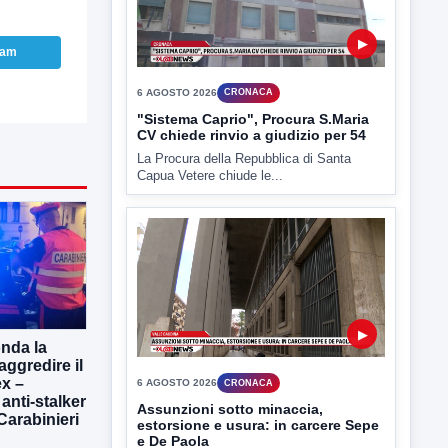
ram
▶
6 AGOSTO 2026
CRONACA
"Sistema Caprio", Procura S.Maria
CV chiede rinvio a giudizio per 54
La Procura della Repubblica di Santa
Capua Vetere chiude le...
onda la
aggredire il
x –
 anti-stalker
▶
 Carabinieri