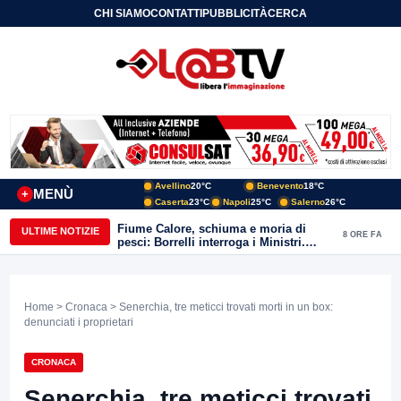
CHI SIAMO
CONTATTI
PUBBLICITÀ
CERCA
Avellino
20°C
Benevento
18°C
MENÙ
+
Caserta
23°C
Napoli
25°C
Salerno
26°C
Fiume Calore, schiuma e moria di
ULTIME NOTIZIE
8 ORE FA
pesci: Borrelli interroga i Ministri.
“Benevento paga l’assenza del
depuratore
Home
>
Cronaca
> Senerchia, tre meticci trovati morti in un box:
denunciati i proprietari
CRONACA
Senerchia, tre meticci trovati