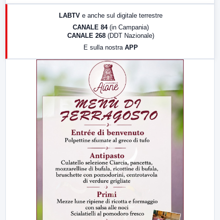
17:00
LabNews (replica)
LABTV
e anche sul digitale terrestre
18:30
Di Faccia e di Profilo (repliche)
CANALE 84
(in Campania)
CANALE 268
(DDT Nazionale)
19:30
LabNews (Diretta)
E sulla nostra
APP
21:00
Free Sport
23:00
LabNews (replica)