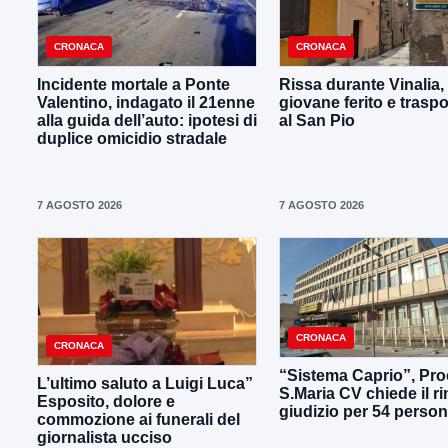
CRONACA
CRONACA
Incidente mortale a Ponte
Rissa durante Vinalia,
Valentino, indagato il 21enne
giovane ferito e traspo
alla guida dell’auto: ipotesi di
al San Pio
duplice omicidio stradale
7 AGOSTO 2026
7 AGOSTO 2026
CRONACA
CRONACA
“Sistema Caprio”, Pro
L’ultimo saluto a Luigi Luca”
S.Maria CV chiede il ri
Esposito, dolore e
giudizio per 54 perso
commozione ai funerali del
giornalista ucciso