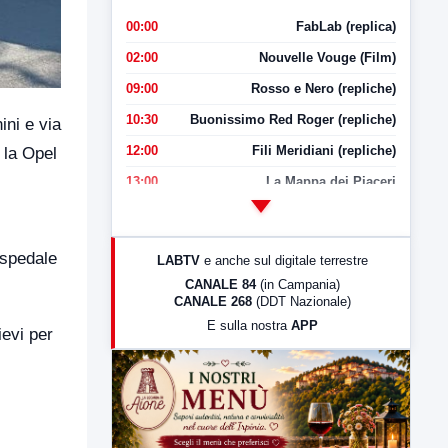
00:00
FabLab (replica)
02:00
Nouvelle Vouge (Film)
09:00
Rosso e Nero (repliche)
10:30
Buonissimo Red Roger (repliche)
ini e via
12:00
Fili Meridiani (repliche)
 la Opel
13:00
La Mappa dei Piaceri
14:00
LabNews
17:00
LabNews (replica)
ospedale
LABTV
e anche sul digitale terrestre
18:30
Di Faccia e di Profilo (repliche)
CANALE 84
(in Campania)
CANALE 268
(DDT Nazionale)
19:30
LabNews (Diretta)
E sulla nostra
APP
ievi per
21:00
Free Sport
23:00
LabNews (replica)