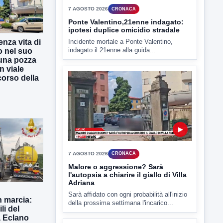
7 AGOSTO 2026
CRONACA
Ponte Valentino,21enne indagato:
ipotesi duplice omicidio stradale
enza vita di
Incidente mortale a Ponte Valentino,
indagato il 21enne alla guida...
o nel suo
una pozza
n viale
 corso della
▶
7 AGOSTO 2026
CRONACA
Malore o aggressione? Sarà
l'autopsia a chiarire il giallo di Villa
Adriana
Sarà affidato con ogni probabilità all'inizio
n marcia:
della prossima settimana l'incarico...
li del
a Eclano