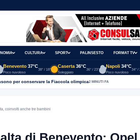
NOMIA
CULTURA
SPORT
PALINSESTO
FORMAT TV
Benevento
37°C
Caserta
36°C
Napoli
34°C
38° / 18°
36° / 23°
34° /
Poco nuvoloso
Soleggiato
Poco nuvoloso
sono per conservare la Fiaccola olimpica
2 MINUTI FA
ta, coinvolti anche tre bambini
 alta di Benevento: Opel 