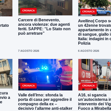
CRONACA
CRONACA
Carcere di Benevento,
Avellino| Corpo s
ancora violenze: due agenti
rtato
un 42enne trovat
feriti. SAPPE: “Lo Stato non
appartamento in 
può arretrare”
di sangue, giallo i
Italia: indagini in
Polizia
7 AGOSTO 2026
6 AGOSTO 2026
CRONACA
CRONACA
cura
Valle dell’Irno: sfonda la
A16, si sgancia
nvio a
porta di casa per aggredire il
un’autocisterna i
ne
compagno della ex –
intervento dei Vigi
decisivo l’allarme anti-stalker
Fuoco a Mirabell