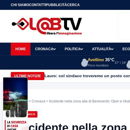
CHI SIAMO
CONTATTI
PUBBLICITÀ
CERCA
HOME
CRONACA
POLITICA
ATTUALITÀ
ECO
Avellino
35°C
37° / 19°
Poco nuvoloso
Lauro: col sindaco troveremo un posto con
ULTIME NOTIZIE
Home
>
Cronaca
> Incidente nella zona alta di Benevento: Opel si ribal
CRONACA
Incidente nella zona