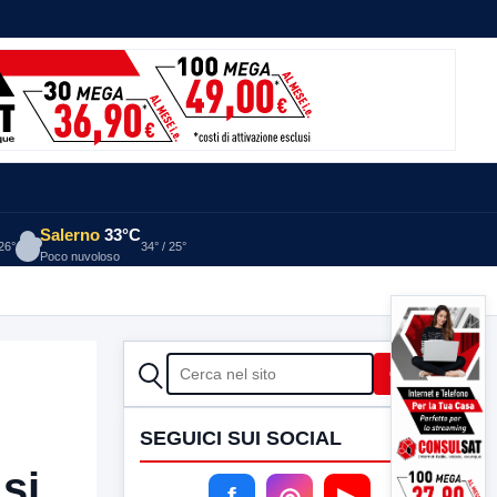
Salerno
33°C
 26°
34° / 25°
Poco nuvoloso
CERCA
Cerca
SEGUICI SUI SOCIAL
si
f
◎
▶