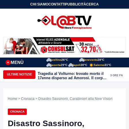
CHI SIAMO
CONTATTI
PUBBLICITÀ
CERCA
Avellino
26°C
Benevento
28°C
MENÙ
+
Caserta
29°C
Napoli
30°C
Salerno
31°C
Tragedia al Volturno: trovato morto il
ULTIME NOTIZIE
3 ORE FA
17enne disperso ad Amorosi. Il corpo
recuperato dai sommozzatori
Home
>
Cronaca
> Disastro Sassinoro, Carabinieri alla New Vision
CRONACA
Disastro Sassinoro,