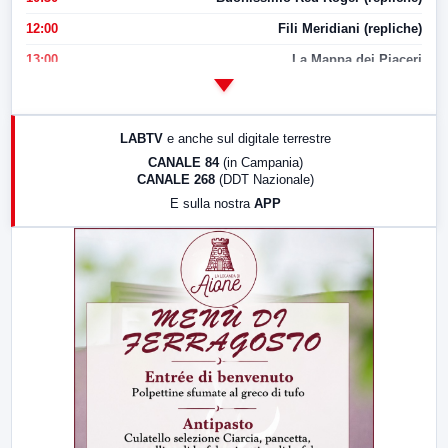
12:00
Fili Meridiani (repliche)
13:00
La Mappa dei Piaceri
14:00
LabNews
17:00
LabNews (replica)
LABTV
e anche sul digitale terrestre
18:30
Di Faccia e di Profilo (repliche)
CANALE 84
(in Campania)
CANALE 268
(DDT Nazionale)
19:30
LabNews (Diretta)
E sulla nostra
APP
21:00
Free Sport
23:00
LabNews (replica)