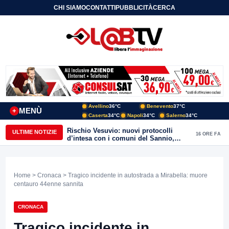
CHI SIAMO
CONTATTI
PUBBLICITÀ
CERCA
Avellino
36°C
Benevento
37°C
MENÙ
+
Caserta
34°C
Napoli
34°C
Salerno
34°C
Rischio Vesuvio: nuovi protocolli
ULTIME NOTIZIE
16 ORE FA
d’intesa con i comuni del Sannio,
firmato il protocollo con Arpaise
Home
>
Cronaca
> Tragico incidente in autostrada a Mirabella: muore
centauro 44enne sannita
CRONACA
Tragico incidente in