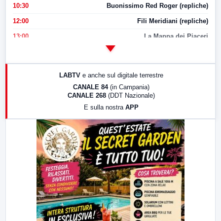
10:30
Buonissimo Red Roger (repliche)
12:00
Fili Meridiani (repliche)
13:00
La Mappa dei Piaceri
14:00
LabNews
17:00
LabNews (replica)
LABTV
e anche sul digitale terrestre
18:30
Di Faccia e di Profilo (repliche)
CANALE 84
(in Campania)
CANALE 268
(DDT Nazionale)
19:30
LabNews (Diretta)
E sulla nostra
APP
21:00
Free Sport
23:00
LabNews (replica)