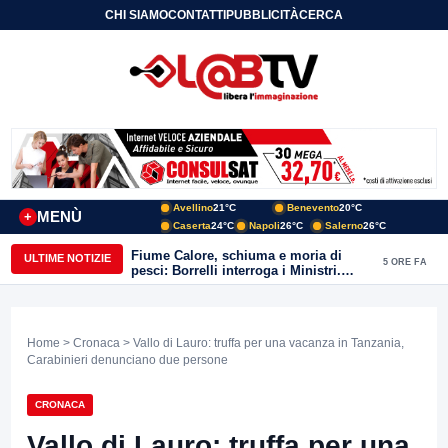
CHI SIAMO
CONTATTI
PUBBLICITÀ
CERCA
Avellino
21°C
Benevento
20°C
MENÙ
+
Caserta
24°C
Napoli
26°C
Salerno
26°C
Fiume Calore, schiuma e moria di
ULTIME NOTIZIE
5 ORE FA
pesci: Borrelli interroga i Ministri.
“Benevento paga l’assenza del
depuratore
Home
>
Cronaca
> Vallo di Lauro: truffa per una vacanza in Tanzania,
Carabinieri denunciano due persone
CRONACA
Vallo di Lauro: truffa per una