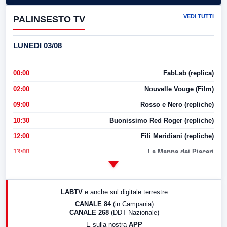
VEDI TUTTI
PALINSESTO TV
LUNEDI 03/08
00:00
FabLab (replica)
02:00
Nouvelle Vouge (Film)
09:00
Rosso e Nero (repliche)
10:30
Buonissimo Red Roger (repliche)
12:00
Fili Meridiani (repliche)
13:00
La Mappa dei Piaceri
14:00
LabNews
17:00
LabNews (replica)
LABTV
e anche sul digitale terrestre
18:30
Di Faccia e di Profilo (repliche)
CANALE 84
(in Campania)
CANALE 268
(DDT Nazionale)
19:30
LabNews (Diretta)
E sulla nostra
APP