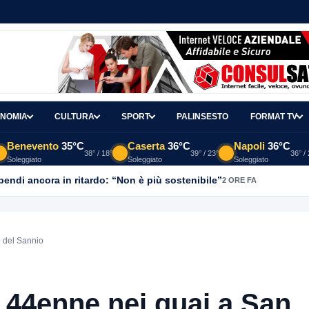
NOMIA
CULTURA
SPORT
PALINSESTO
FORMAT TV
Benevento
35°C
Caserta
36°C
Napoli
36°C
38° / 18°
39° / 23°
36° /
Soleggiato
Soleggiato
Soleggiato
ipendi ancora in ritardo: “Non è più sostenibile”
2 ORE FA
o del Sannio
: 44enne nei guai a San