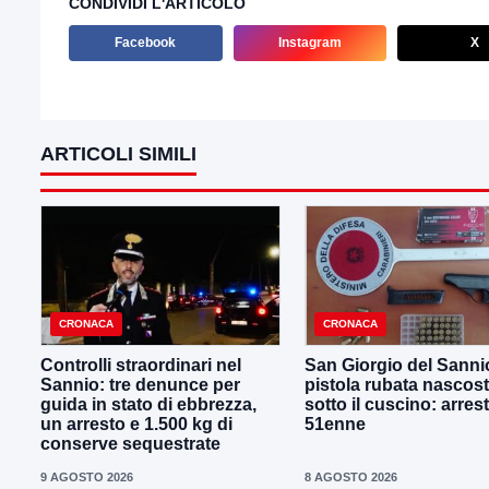
CONDIVIDI L'ARTICOLO
Facebook
Instagram
X
ARTICOLI SIMILI
CRONACA
CRONACA
Controlli straordinari nel
San Giorgio del Sanni
Sannio: tre denunce per
pistola rubata nascos
guida in stato di ebbrezza,
sotto il cuscino: arres
un arresto e 1.500 kg di
51enne
conserve sequestrate
9 AGOSTO 2026
8 AGOSTO 2026