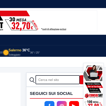
Salerno
36°C
 25°
36° / 25°
Soleggiato
CERCA
Cerca
SEGUICI SUI SOCIAL
f
◎
▶