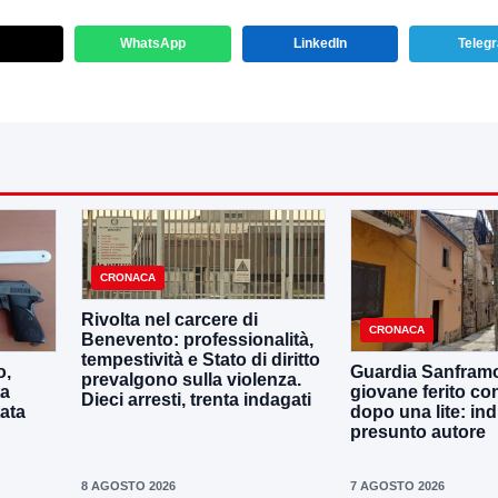
WhatsApp
LinkedIn
Teleg
CRONACA
Rivolta nel carcere di
CRONACA
Benevento: professionalità,
tempestività e Stato di diritto
o,
Guardia Sanframo
prevalgono sulla violenza.
ta
giovane ferito con
Dieci arresti, trenta indagati
tata
dopo una lite: ind
presunto autore
8 AGOSTO 2026
7 AGOSTO 2026