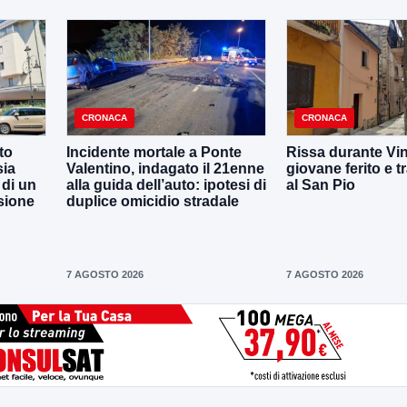
CRONACA
CRONACA
to
Incidente mortale a Ponte
Rissa durante Vin
sia
Valentino, indagato il 21enne
giovane ferito e t
 di un
alla guida dell’auto: ipotesi di
al San Pio
sione
duplice omicidio stradale
7 AGOSTO 2026
7 AGOSTO 2026