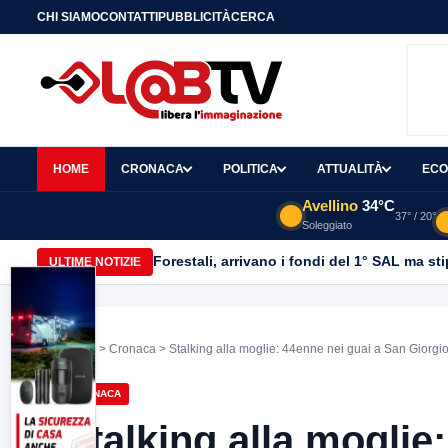
CHI SIAMO
CONTATTI
PUBBLICITÀ
CERCA
HOME
CRONACA
POLITICA
ATTUALITÀ
ECO
Avellino
34°C
37° / 20°
Soleggiato
Forestali, arrivano i fondi del 1° SAL ma st
ULTIME NOTIZIE
Home
>
Cronaca
> Stalking alla moglie: 44enne nei guai a San Giorgi
CRONACA
Stalking alla moglie