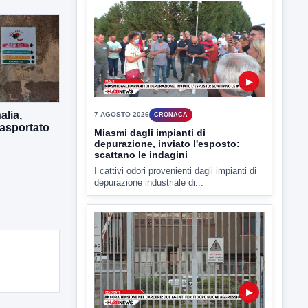
Sarà affidato con ogni probabilità all'inizio
della prossima settimana l'incarico...
alia,
rasportato
▶
7 AGOSTO 2026
CRONACA
Miasmi dagli impianti di
depurazione, inviato l'esposto:
scattano le indagini
I cattivi odori provenienti dagli impianti di
depurazione industriale di...