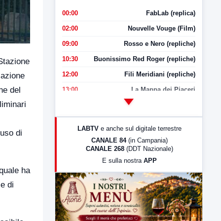
00:00
FabLab (replica)
02:00
Nouvelle Vouge (Film)
09:00
Rosso e Nero (repliche)
10:30
Buonissimo Red Roger (repliche)
 Stazione
12:00
Fili Meridiani (repliche)
cazione
ne del
13:00
La Mappa dei Piaceri
liminari
14:00
LabNews
17:00
LabNews (replica)
LABTV
e anche sul digitale terrestre
’uso di
18:30
Di Faccia e di Profilo (repliche)
CANALE 84
(in Campania)
CANALE 268
(DDT Nazionale)
19:30
LabNews (Diretta)
E sulla nostra
APP
21:00
Free Sport
 quale ha
23:00
LabNews (replica)
e di