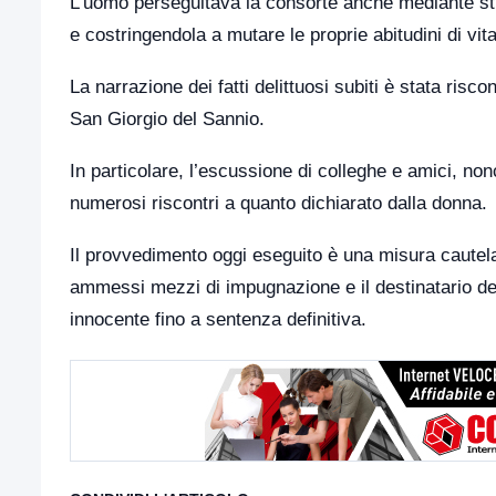
L’uomo perseguitava la consorte anche mediante stru
e costringendola a mutare le proprie abitudini di vit
La narrazione dei fatti delittuosi subiti è stata riscon
San Giorgio del Sannio.
In particolare, l’escussione di colleghe e amici, non
numerosi riscontri a quanto dichiarato dalla donna.
Il provvedimento oggi eseguito è una misura cautela
ammessi mezzi di impugnazione e il destinatario del
innocente fino a sentenza definitiva.