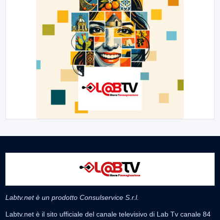
Labtv.net è un prodotto Consulservice S.r.l.
Labtv.net è il sito ufficiale del canale televisivo di Lab Tv canale 84