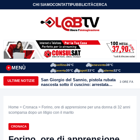
CHI SIAMO
CONTATTI
PUBBLICITÀ
CERCA
Avellino
36°C
Benevento
38°C
MENÙ
+
Caserta
35°C
Napoli
33°C
Salerno
32°C
San Giorgio del Sannio, pistola rubata
ULTIME NOTIZIE
3 ORE FA
nascosta sotto il cuscino: arrestata
51enne
Home
>
Cronaca
> Forino, ore di apprensione per una donna di 32 anni
scomparsa dopo un litigio con il marito
CRONACA
Forino, ore di apprensione