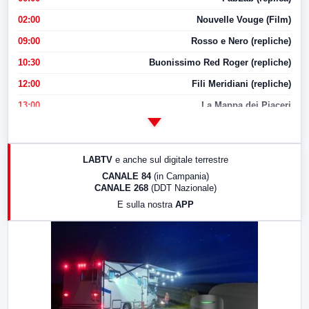
02:00
Nouvelle Vouge (Film)
09:00
Rosso e Nero (repliche)
10:30
Buonissimo Red Roger (repliche)
12:00
Fili Meridiani (repliche)
13:00
La Mappa dei Piaceri
14:00
LabNews
17:00
LabNews (replica)
LABTV
e anche sul digitale terrestre
18:30
Di Faccia e di Profilo (repliche)
CANALE 84
(in Campania)
CANALE 268
(DDT Nazionale)
19:30
LabNews (Diretta)
E sulla nostra
APP
21:00
Free Sport
23:00
LabNews (replica)