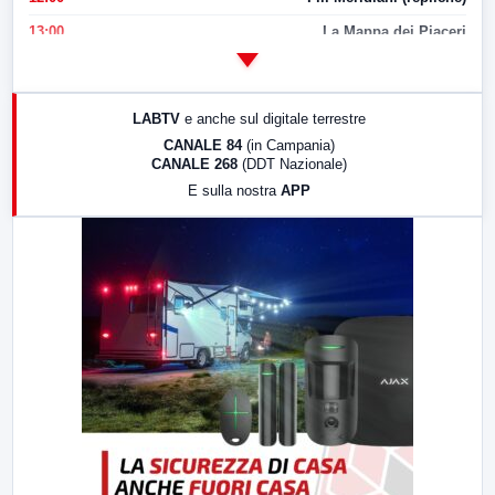
13:00
La Mappa dei Piaceri
14:00
LabNews
17:00
LabNews (replica)
LABTV
e anche sul digitale terrestre
18:30
Di Faccia e di Profilo (repliche)
CANALE 84
(in Campania)
CANALE 268
(DDT Nazionale)
19:30
LabNews (Diretta)
E sulla nostra
APP
21:00
Free Sport
23:00
LabNews (replica)