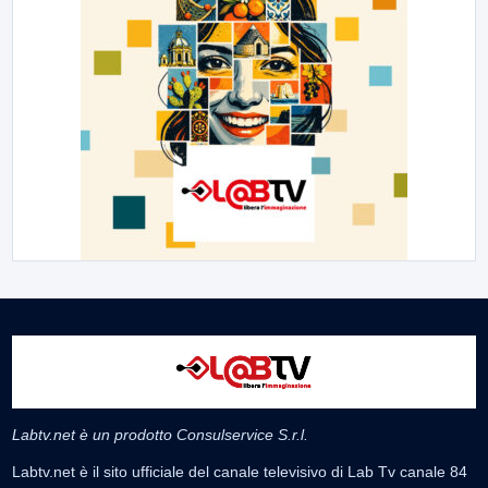
Labtv.net è un prodotto Consulservice S.r.l.
Labtv.net è il sito ufficiale del canale televisivo di Lab Tv canale 84