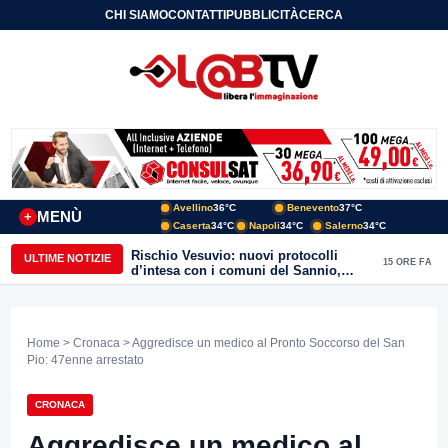
CHI SIAMO
CONTATTI
PUBBLICITÀ
CERCA
Avellino
36°C
Benevento
37°C
MENÙ
+
Caserta
34°C
Napoli
34°C
Salerno
34°C
Rischio Vesuvio: nuovi protocolli
ULTIME NOTIZIE
15 ORE FA
d’intesa con i comuni del Sannio,
firmato il protocollo con Arpaise
Home
>
Cronaca
> Aggredisce un medico al Pronto Soccorso del San
Pio: 47enne arrestato
CRONACA
Aggredisce un medico al