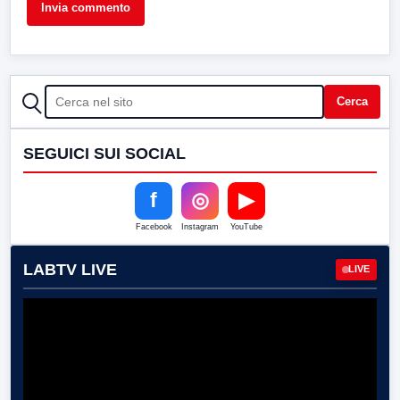
CERCA
Cerca
SEGUICI SUI SOCIAL
f
◎
▶
Facebook
Instagram
YouTube
LABTV LIVE
LIVE