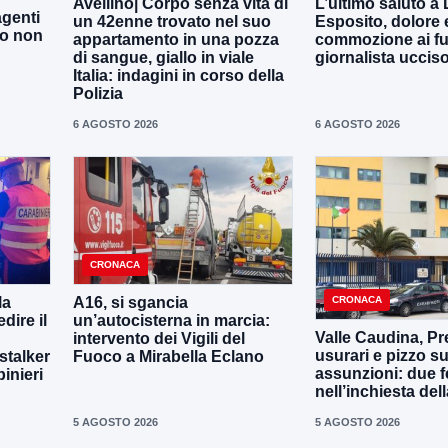
Avellino| Corpo senza vita di
L’ultimo saluto a
agenti
un 42enne trovato nel suo
Esposito, dolore 
to non
appartamento in una pozza
commozione ai fun
di sangue, giallo in viale
giornalista uccis
Italia: indagini in corso della
Polizia
6 AGOSTO 2026
6 AGOSTO 2026
CRONACA
CRONACA
la
A16, si sgancia
dire il
un’autocisterna in marcia:
Valle Caudina, Pre
intervento dei Vigili del
usurari e pizzo su
-stalker
Fuoco a Mirabella Eclano
assunzioni: due f
binieri
nell’inchiesta de
5 AGOSTO 2026
5 AGOSTO 2026