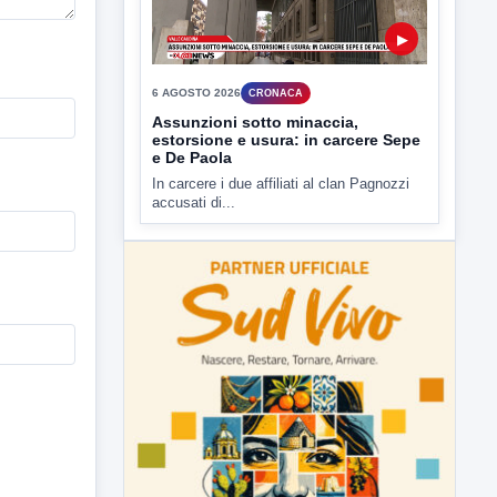
▶
6 AGOSTO 2026
CRONACA
Assunzioni sotto minaccia,
estorsione e usura: in carcere Sepe
e De Paola
In carcere i due affiliati al clan Pagnozzi
accusati di...