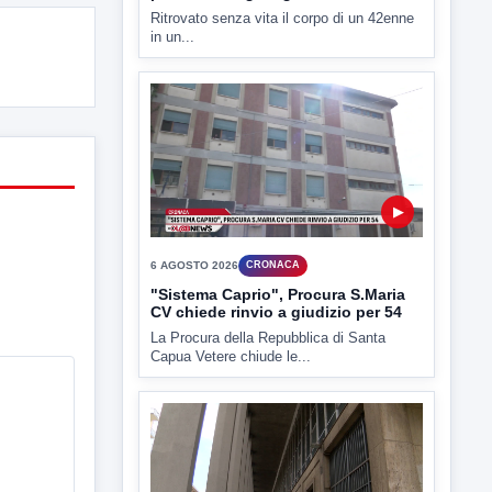
Ritrovato senza vita il corpo di un 42enne
in un...
▶
6 AGOSTO 2026
CRONACA
"Sistema Caprio", Procura S.Maria
CV chiede rinvio a giudizio per 54
La Procura della Repubblica di Santa
Capua Vetere chiude le...