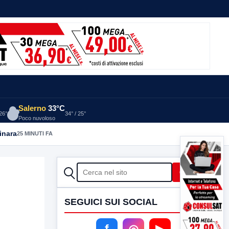
Salerno
33°C
 26°
34° / 25°
Poco nuvoloso
inara
25 MINUTI FA
CERCA
Cerca
SEGUICI SUI SOCIAL
f
◎
▶