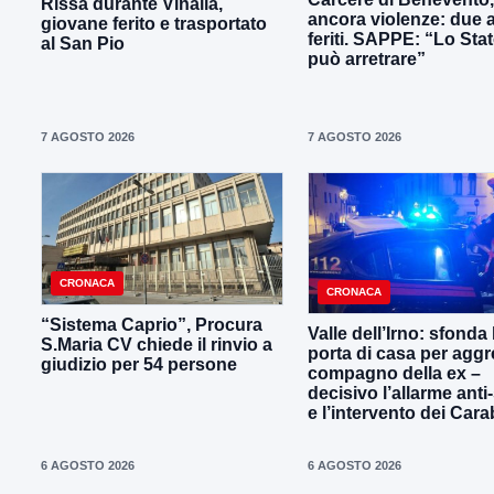
Rissa durante Vinalia,
ancora violenze: due 
giovane ferito e trasportato
feriti. SAPPE: “Lo Sta
al San Pio
può arretrare”
7 AGOSTO 2026
7 AGOSTO 2026
CRONACA
CRONACA
“Sistema Caprio”, Procura
Valle dell’Irno: sfonda 
S.Maria CV chiede il rinvio a
porta di casa per aggre
giudizio per 54 persone
compagno della ex –
decisivo l’allarme anti
e l’intervento dei Cara
6 AGOSTO 2026
6 AGOSTO 2026