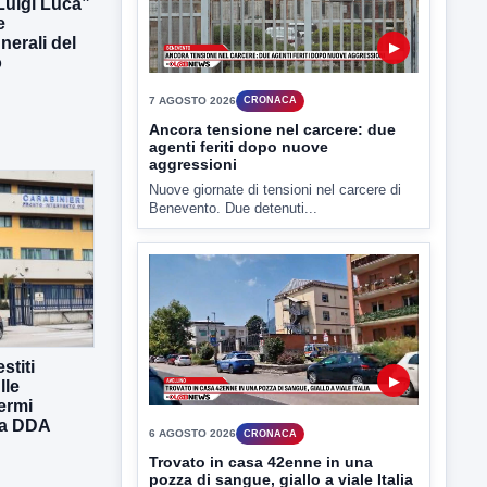
 Luigi Luca”
e
erali del
▶
o
7 AGOSTO 2026
CRONACA
Ancora tensione nel carcere: due
agenti feriti dopo nuove
aggressioni
Nuove giornate di tensioni nel carcere di
Benevento. Due detenuti...
stiti
▶
lle
ermi
lla DDA
6 AGOSTO 2026
CRONACA
Trovato in casa 42enne in una
pozza di sangue, giallo a viale Italia