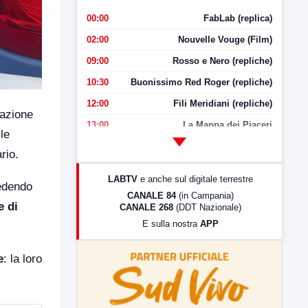
00:00
FabLab (replica)
02:00
Nouvelle Vouge (Film)
09:00
Rosso e Nero (repliche)
10:30
Buonissimo Red Roger (repliche)
12:00
Fili Meridiani (repliche)
lazione
13:00
La Mappa dei Piaceri
le
14:00
LabNews
rio.
17:00
LabNews (replica)
LABTV
e anche sul digitale terrestre
cedendo
18:30
Di Faccia e di Profilo (repliche)
CANALE 84
(in Campania)
e di
CANALE 268
(DDT Nazionale)
19:30
LabNews (Diretta)
E sulla nostra
APP
21:00
Free Sport
23:00
LabNews (replica)
e
: la loro