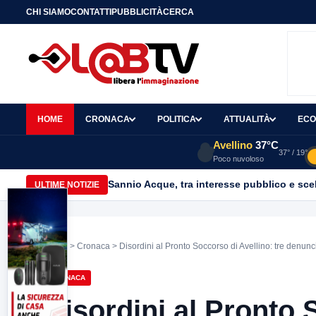
CHI SIAMO
CONTATTI
PUBBLICITÀ
CERCA
HOME
CRONACA
POLITICA
ATTUALITÀ
ECO
Avellino
37°C
37° / 19°
Poco nuvoloso
Sannio Acque, tra interesse pubblico e scelt
ULTIME NOTIZIE
Home
>
Cronaca
> Disordini al Pronto Soccorso di Avellino: tre denunci
CRONACA
Disordini al Pronto 