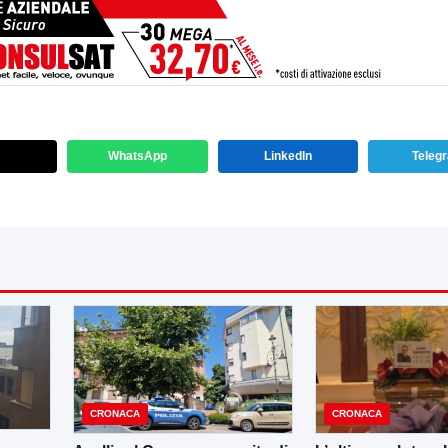
WhatsApp
LinkedIn
Teleg
CRONACA
CRONACA