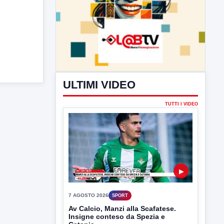
ULTIMI VIDEO
TUTTI I VIDEO
▶
7 AGOSTO 2026
SPORT
Av Calcio, Manzi alla Scafatese.
Insigne conteso da Spezia e
Catania
Avellino Calcio, per quanto riguarda il
terzino Simone Cinquegrano si...