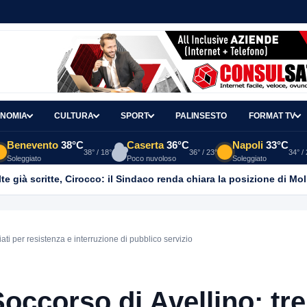
NOMIA
CULTURA
SPORT
PALINSESTO
FORMAT TV
Benevento
38°C
Caserta
36°C
Napoli
33°C
38° / 18°
36° / 23°
34° /
Soleggiato
Poco nuvoloso
Soleggiato
e già scritte, Cirocco: il Sindaco renda chiara la posizione di Mol
ati per resistenza e interruzione di pubblico servizio
Soccorso di Avellino: tre