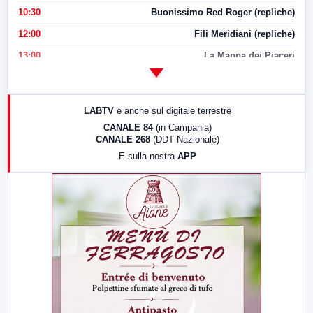
10:30
Buonissimo Red Roger (repliche)
12:00
Fili Meridiani (repliche)
13:00
La Mappa dei Piaceri
14:00
LabNews
17:00
LabNews (replica)
LABTV
e anche sul digitale terrestre
18:30
Di Faccia e di Profilo (repliche)
CANALE 84
(in Campania)
CANALE 268
(DDT Nazionale)
19:30
LabNews (Diretta)
E sulla nostra
APP
21:00
Free Sport
23:00
LabNews (replica)