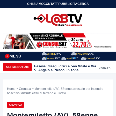
CHI SIAMO
CONTATTI
PUBBLICITÀ
CERCA
Avellino
34°C
Benevento
36°C
MENÙ
+
Caserta
35°C
Napoli
33°C
Salerno
33°C
Gesesa: disagi idrici a San Vitale e Via
ULTIME NOTIZIE
3 ORE FA
S. Angelo a Piesco. In zona
posizionata l’autobotte
Home
>
Cronaca
> Montemiletto (AV), 58enne arrestato per incendio
boschivo: distrutti ettari di terreno e uliveto
CRONACA
Montemiletto (AV), 58enne