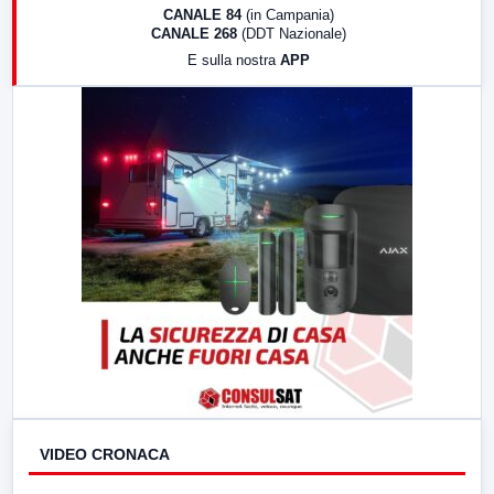
18:30
Di Faccia e di Profilo (repliche)
CANALE 84
(in Campania)
CANALE 268
(DDT Nazionale)
19:30
LabNews (Diretta)
E sulla nostra
APP
21:00
Free Sport
23:00
LabNews (replica)
VIDEO CRONACA