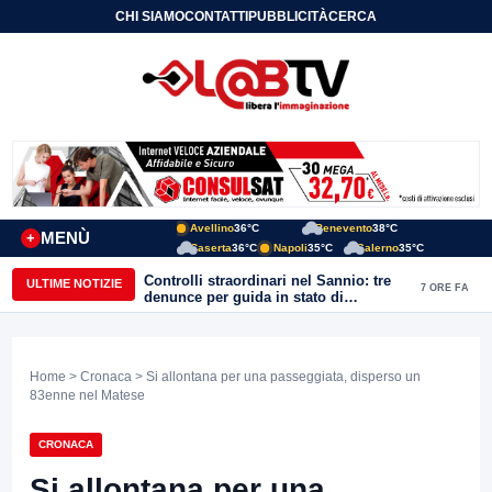
CHI SIAMO
CONTATTI
PUBBLICITÀ
CERCA
Avellino
36°C
Benevento
38°C
MENÙ
+
Caserta
36°C
Napoli
35°C
Salerno
35°C
Controlli straordinari nel Sannio: tre
ULTIME NOTIZIE
7 ORE FA
denunce per guida in stato di
ebbrezza, un arresto e 1.500 kg di
conserve sequestrate
Home
>
Cronaca
> Si allontana per una passeggiata, disperso un
83enne nel Matese
CRONACA
Si allontana per una