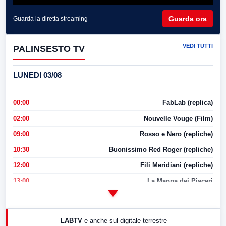
Guarda ora
Guarda la diretta streaming
VEDI TUTTI
PALINSESTO TV
LUNEDI 03/08
00:00
FabLab (replica)
02:00
Nouvelle Vouge (Film)
09:00
Rosso e Nero (repliche)
10:30
Buonissimo Red Roger (repliche)
12:00
Fili Meridiani (repliche)
13:00
La Mappa dei Piaceri
14:00
LabNews
17:00
LabNews (replica)
LABTV
e anche sul digitale terrestre