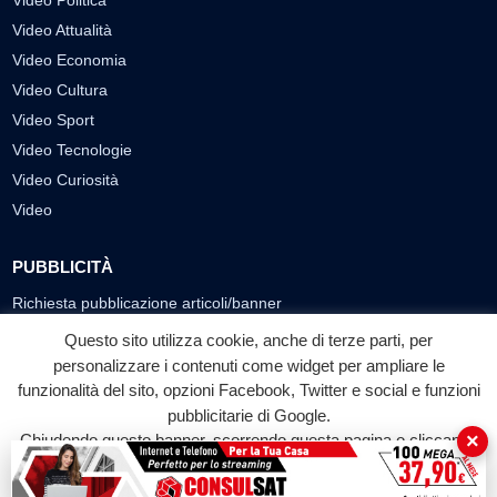
Video Attualità
Video Economia
Video Cultura
Video Sport
Video Tecnologie
Video Curiosità
Video
PUBBLICITÀ
Richiesta pubblicazione articoli/banner
Questo sito utilizza cookie, anche di terze parti, per
SEGUICI SUI SOCIAL
personalizzare i contenuti come widget per ampliare le
f
◎
▶
funzionalità del sito, opzioni Facebook, Twitter e social e funzioni
pubblicitarie di Google.
Facebook
Instagram
YouTube
×
Chiudendo questo banner, scorrendo questa pagina o cliccando
su qualunque suo elemento acconsenti all'uso dei cookie.
© 2026 LABTV - Tutti i diritti riservati