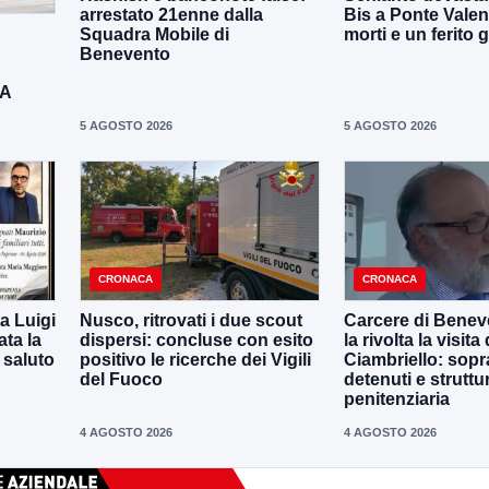
arrestato 21enne dalla
Bis a Ponte Valen
Squadra Mobile di
morti e un ferito 
Benevento
DA
5 AGOSTO 2026
5 AGOSTO 2026
CRONACA
CRONACA
a Luigi
Nusco, ritrovati i due scout
Carcere di Benev
ta la
dispersi: concluse con esito
la rivolta la visit
 saluto
positivo le ricerche dei Vigili
Ciambriello: sopr
del Fuoco
detenuti e struttu
penitenziaria
4 AGOSTO 2026
4 AGOSTO 2026