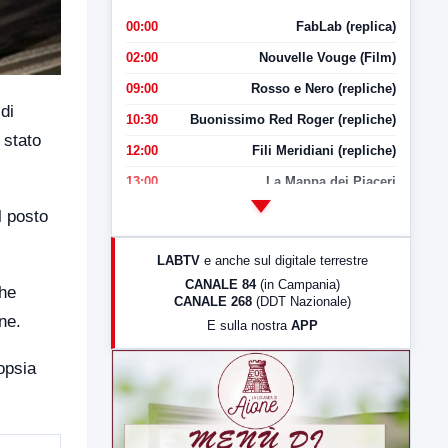
00:00
FabLab (replica)
02:00
Nouvelle Vouge (Film)
09:00
Rosso e Nero (repliche)
di
10:30
Buonissimo Red Roger (repliche)
 stato
12:00
Fili Meridiani (repliche)
13:00
La Mappa dei Piaceri
14:00
LabNews
l posto
17:00
LabNews (replica)
LABTV
e anche sul digitale terrestre
18:30
Di Faccia e di Profilo (repliche)
CANALE 84
(in Campania)
che
CANALE 268
(DDT Nazionale)
19:30
LabNews (Diretta)
ne.
E sulla nostra
APP
21:00
Free Sport
opsia
23:00
LabNews (replica)