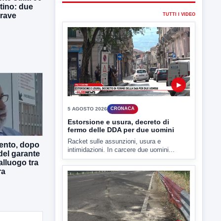
tino: due
grave
TUTTI I VIDEO
▶
5 AGOSTO 2026
CRONACA
Estorsione e usura, decreto di
fermo delle DDA per due uomini
Racket sulle assunzioni, usura e
ento, dopo
intimidazioni. In carcere due uomini...
a del garante
alluogo tra
ra