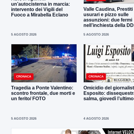
un’autocisterna in marcia:
Valle Caudina, Prestiti
intervento dei Vigili del
usurari e pizzo sulle
Fuoco a Mirabella Eclano
assunzioni: due fermi
nell’inchiesta della D
5 AGOSTO 2026
5 AGOSTO 2026
CRONACA
CRONACA
Tragedia a Ponte Valentino:
Omicidio del giornalist
scontro frontale, due morti e
Esposito: dissequestra
un ferito/ FOTO
salma, giovedì l’ultimo
5 AGOSTO 2026
4 AGOSTO 2026