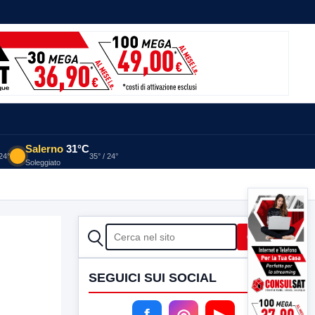
Salerno
31°C
 24°
35° / 24°
Soleggiato
CERCA
Cerca
SEGUICI SUI SOCIAL
f
◎
▶