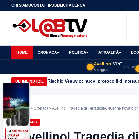
CHI SIAMO
CONTATTI
PUBBLICITÀ
CERCA
HOME
CRONACA
POLITICA
ATTUALITÀ
ECO
Avellino
31°C
36° / 20°
Soleggiato
Rischio Vesuvio: nuovi protocolli d’intesa 
ULTIME NOTIZIE
Home
>
Cronaca
> Avellino| Tragedia di Ferragosto, 46enne trovato priv
CRONACA
Avellino| Tragedia d