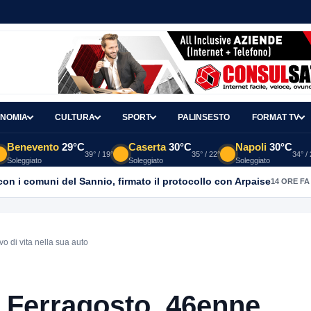
NOMIA
CULTURA
SPORT
PALINSESTO
FORMAT TV
Benevento
29°C
Caserta
30°C
Napoli
30°C
39° / 19°
35° / 22°
34° /
Soleggiato
Soleggiato
Soleggiato
con i comuni del Sannio, firmato il protocollo con Arpaise
14 ORE FA
o di vita nella sua auto
i Ferragosto, 46enne