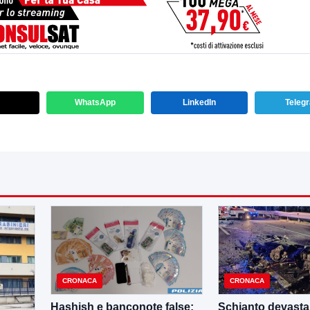
WhatsApp
LinkedIn
Teleg
CRONACA
CRONACA
Hashish e banconote false:
Schianto devastan