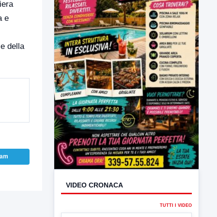
iera
a e
 e della
VIDEO CRONACA
ram
TUTTI I VIDEO