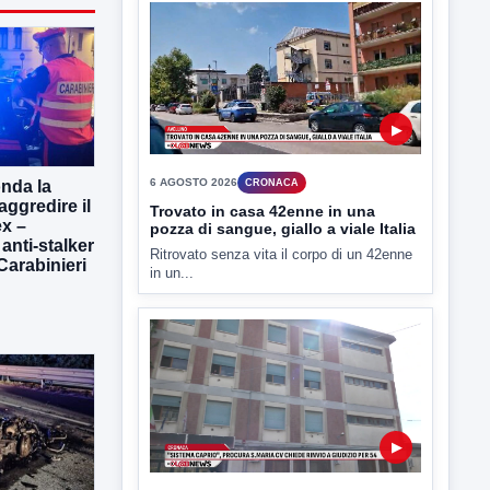
▶
6 AGOSTO 2026
CRONACA
Trovato in casa 42enne in una
pozza di sangue, giallo a viale Italia
Ritrovato senza vita il corpo di un 42enne
onda la
in un...
aggredire il
x –
 anti-stalker
 Carabinieri
▶
6 AGOSTO 2026
CRONACA
"Sistema Caprio", Procura S.Maria
CV chiede rinvio a giudizio per 54