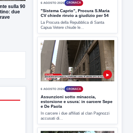
La Procura della Repubblica di Santa
Capua Vetere chiude le...
te sulla 90
tino: due
grave
▶
6 AGOSTO 2026
CRONACA
Assunzioni sotto minaccia,
estorsione e usura: in carcere Sepe
e De Paola
In carcere i due affiliati al clan Pagnozzi
accusati di...