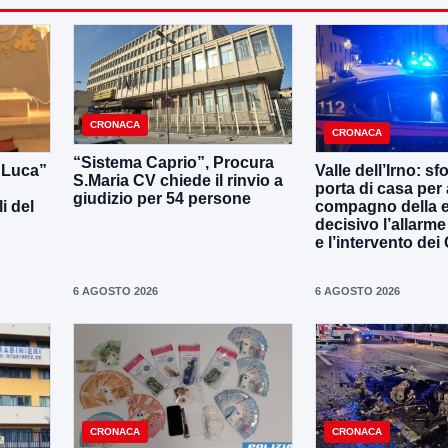
CRONACA
CRONACA
“Sistema Caprio”, Procura
i Luca”
Valle dell’Irno: sf
S.Maria CV chiede il rinvio a
porta di casa per 
giudizio per 54 persone
i del
compagno della e
decisivo l’allarme
e l’intervento dei
6 AGOSTO 2026
6 AGOSTO 2026
CRONACA
CRONACA