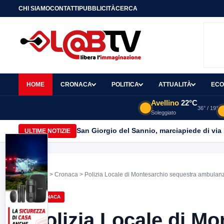
CHI SIAMO
CONTATTI
PUBBLICITÀ
CERCA
HOME
CRONACA
POLITICA
ATTUALITÀ
ECO
Avellino
22°C
36° / 19°
Soleggiato
San Giorgio del Sannio, marciapiede di via
ULTIME NOTIZIE
Home
>
Cronaca
> Polizia Locale di Montesarchio sequestra ambulan
CRONACA
Polizia Locale di M