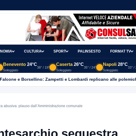
NOMIA
CULTURA
SPORT
PALINSESTO
FORMAT TV
Benevento
24°C
Caserta
26°C
Napoli
28°C
38° / 19°
35° / 24°
33° /
Soleggiato
Soleggiato
Soleggiato
 Falcone e Borsellino: Zampetti e Lombardi replicano alle polemic
za abusiva: plauso dall’Amministrazione comunale
ontesarchio sequestra