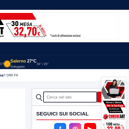
Salerno
27°C
 27°
34° / 25°
Soleggiato
he
7 ORE FA
CERCA
Cerca
SEGUICI SUI SOCIAL
f
◎
▶