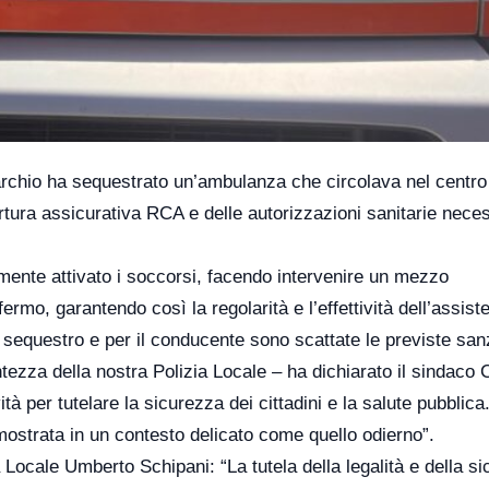
archio ha sequestrato un’ambulanza che circolava nel centro
rtura assicurativa RCA e delle autorizzazioni sanitarie nece
amente attivato i soccorsi, facendo intervenire un mezzo
ermo, garantendo così la regolarità e l’effettività dell’assist
 sequestro e per il conducente sono scattate le previste sanz
tezza della nostra Polizia Locale – ha dichiarato il sindaco
 per tutelare la sicurezza dei cittadini e la salute pubblica.
imostrata in un contesto delicato come quello odierno”.
ia Locale Umberto Schipani: “La tutela della legalità e della s