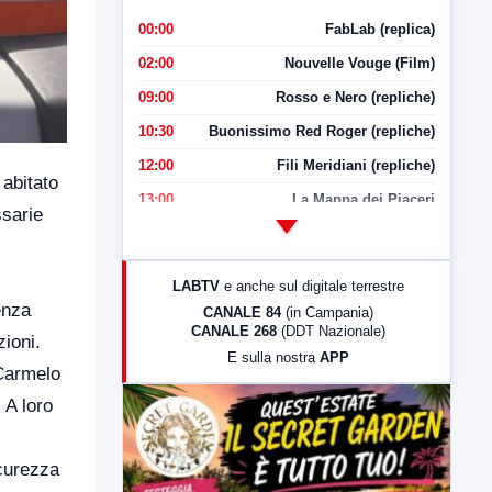
00:00
FabLab (replica)
02:00
Nouvelle Vouge (Film)
09:00
Rosso e Nero (repliche)
10:30
Buonissimo Red Roger (repliche)
12:00
Fili Meridiani (repliche)
 abitato
13:00
La Mappa dei Piaceri
ssarie
14:00
LabNews
17:00
LabNews (replica)
LABTV
e anche sul digitale terrestre
18:30
Di Faccia e di Profilo (repliche)
enza
CANALE 84
(in Campania)
CANALE 268
(DDT Nazionale)
19:30
LabNews (Diretta)
ioni.
E sulla nostra
APP
21:00
Free Sport
 Carmelo
23:00
LabNews (replica)
 A loro
icurezza