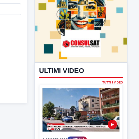
ULTIMI VIDEO
TUTTI I VIDEO
▶
6 AGOSTO 2026
CRONACA
Trovato in casa 42enne in una
pozza di sangue, giallo a viale Italia
Ritrovato senza vita il corpo di un 42enne
in un...