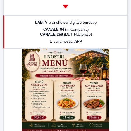
14:00
LabNews
17:00
LabNews (replica)
LABTV
e anche sul digitale terrestre
18:30
Di Faccia e di Profilo (repliche)
CANALE 84
(in Campania)
CANALE 268
(DDT Nazionale)
19:30
LabNews (Diretta)
E sulla nostra
APP
21:00
Free Sport
23:00
LabNews (replica)