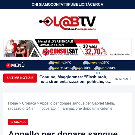
CHI SIAMO
CONTATTI
PUBBLICITÀ
CERCA
Avellino
34°C
Benevento
35°C
MENÙ
+
Caserta
34°C
Napoli
33°C
Salerno
33°C
Comune, Maggioranza: “Flash mob,
ULTIME NOTIZIE
57 MINUTI FA
no a strumentalizzazioni politiche, ex
assessori non fingano di cadere dalle
nubi”
Home
>
Cronaca
> Appello per donare sangue per Gabriel Mella, il
ragazzo di 14 anni ricoverato in rianimazione dopo un incidente
CRONACA
Appello per donare sangue