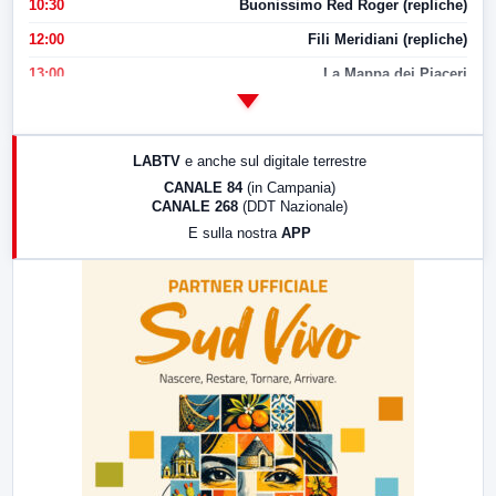
10:30
Buonissimo Red Roger (repliche)
12:00
Fili Meridiani (repliche)
13:00
La Mappa dei Piaceri
14:00
LabNews
17:00
LabNews (replica)
LABTV
e anche sul digitale terrestre
18:30
Di Faccia e di Profilo (repliche)
CANALE 84
(in Campania)
CANALE 268
(DDT Nazionale)
19:30
LabNews (Diretta)
E sulla nostra
APP
21:00
Free Sport
23:00
LabNews (replica)