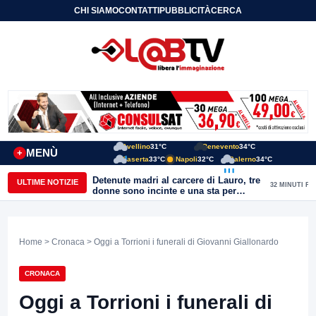
CHI SIAMO
CONTATTI
PUBBLICITÀ
CERCA
Avellino
31°C
Benevento
34°C
MENÙ
+
Caserta
33°C
Napoli
32°C
Salerno
34°C
Detenute madri al carcere di Lauro, tre
ULTIME NOTIZIE
32 MINUTI FA
donne sono incinte e una sta per
partorire. Ciambriello: Un bambino
non può avere il carcere come primo
orizzonte di vita
Home
>
Cronaca
> Oggi a Torrioni i funerali di Giovanni Giallonardo
CRONACA
Oggi a Torrioni i funerali di