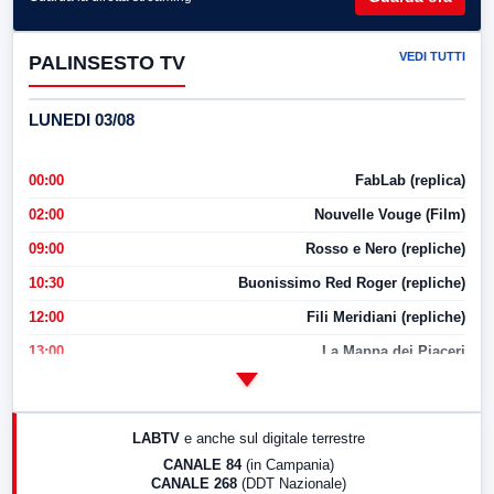
VEDI TUTTI
PALINSESTO TV
LUNEDI 03/08
00:00
FabLab (replica)
02:00
Nouvelle Vouge (Film)
09:00
Rosso e Nero (repliche)
10:30
Buonissimo Red Roger (repliche)
12:00
Fili Meridiani (repliche)
13:00
La Mappa dei Piaceri
14:00
LabNews
17:00
LabNews (replica)
LABTV
e anche sul digitale terrestre
18:30
Di Faccia e di Profilo (repliche)
CANALE 84
(in Campania)
CANALE 268
(DDT Nazionale)
19:30
LabNews (Diretta)