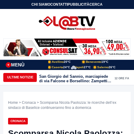
CHI SIAMO
CONTATTI
PUBBLICITÀ
CERCA
Avellino
20°C
Benevento
19°C
MENÙ
+
Caserta
24°C
Napoli
27°C
Salerno
26°C
San Giorgio del Sannio, marciapiede
ULTIME NOTIZIE
12 ORE FA
di via Falcone e Borsellino: Zampetti e
Lombardi replicano alle polemiche
Home
>
Cronaca
> Scomparsa Nicola Paolozza: le ricerche dell’ex
sindaco di Baselice continueranno fino a domenica
CRONACA
Scomparsa Nicola Paolozza: