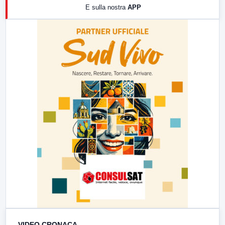
E sulla nostra
APP
21:00
Free Sport
23:00
LabNews (replica)
VIDEO CRONACA