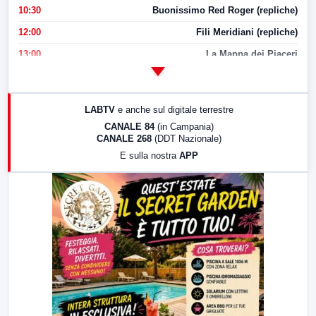
10:30
Buonissimo Red Roger (repliche)
12:00
Fili Meridiani (repliche)
13:00
La Mappa dei Piaceri
14:00
LabNews
17:00
LabNews (replica)
LABTV
e anche sul digitale terrestre
18:30
Di Faccia e di Profilo (repliche)
CANALE 84
(in Campania)
CANALE 268
(DDT Nazionale)
19:30
LabNews (Diretta)
E sulla nostra
APP
21:00
Free Sport
23:00
LabNews (replica)