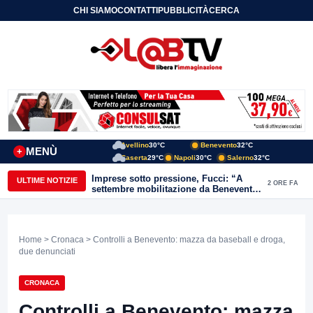
CHI SIAMO
CONTATTI
PUBBLICITÀ
CERCA
Avellino
30°C
Benevento
32°C
MENÙ
+
Caserta
29°C
Napoli
30°C
Salerno
32°C
Imprese sotto pressione, Fucci: “A
ULTIME NOTIZIE
2 ORE FA
settembre mobilitazione da Benevento
e Avellino”
Home
>
Cronaca
> Controlli a Benevento: mazza da baseball e droga,
due denunciati
CRONACA
Controlli a Benevento: mazza