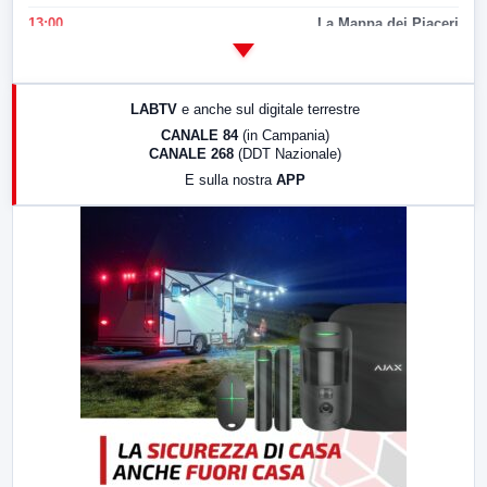
13:00
La Mappa dei Piaceri
14:00
LabNews
17:00
LabNews (replica)
LABTV
e anche sul digitale terrestre
18:30
Di Faccia e di Profilo (repliche)
CANALE 84
(in Campania)
CANALE 268
(DDT Nazionale)
19:30
LabNews (Diretta)
E sulla nostra
APP
21:00
Free Sport
23:00
LabNews (replica)