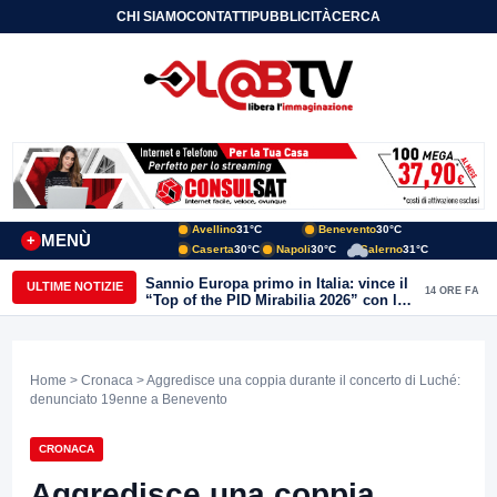
CHI SIAMO
CONTATTI
PUBBLICITÀ
CERCA
Avellino
31°C
Benevento
30°C
MENÙ
+
Caserta
30°C
Napoli
30°C
Salerno
31°C
Sannio Europa primo in Italia: vince il
ULTIME NOTIZIE
14 ORE FA
“Top of the PID Mirabilia 2026” con la
realtà virtuale nei musei del Sannio
Home
>
Cronaca
> Aggredisce una coppia durante il concerto di Luché:
denunciato 19enne a Benevento
CRONACA
Aggredisce una coppia