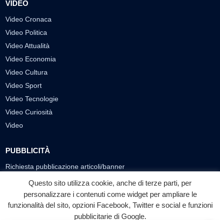
VIDEO
Video Cronaca
Video Politica
Video Attualità
Video Economia
Video Cultura
Video Sport
Video Tecnologie
Video Curiosità
Video
PUBBLICITÀ
Richiesta pubblicazione articoli/banner
Questo sito utilizza cookie, anche di terze parti, per
SEGUICI SUI SOCIAL
personalizzare i contenuti come widget per ampliare le
f
◎
▶
funzionalità del sito, opzioni Facebook, Twitter e social e funzioni
pubblicitarie di Google.