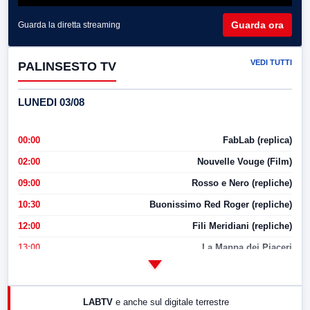
Guarda ora
Guarda la diretta streaming
VEDI TUTTI
PALINSESTO TV
LUNEDI 03/08
00:00
FabLab (replica)
02:00
Nouvelle Vouge (Film)
09:00
Rosso e Nero (repliche)
10:30
Buonissimo Red Roger (repliche)
12:00
Fili Meridiani (repliche)
13:00
La Mappa dei Piaceri
14:00
LabNews
17:00
LabNews (replica)
LABTV
e anche sul digitale terrestre