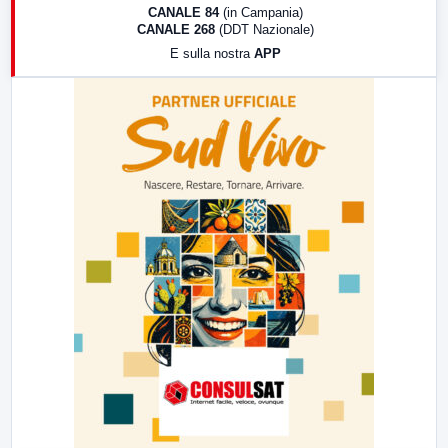
18:30
Di Faccia e di Profilo (repliche)
CANALE 84
(in Campania)
CANALE 268
(DDT Nazionale)
19:30
LabNews (Diretta)
E sulla nostra
APP
21:00
Free Sport
23:00
LabNews (replica)