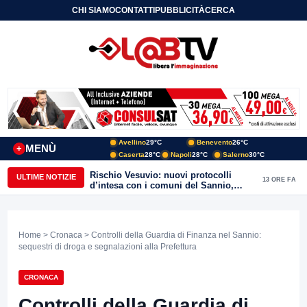
CHI SIAMO
CONTATTI
PUBBLICITÀ
CERCA
Avellino
29°C
Benevento
26°C
MENÙ
+
Caserta
28°C
Napoli
28°C
Salerno
30°C
Rischio Vesuvio: nuovi protocolli
ULTIME NOTIZIE
13 ORE FA
d’intesa con i comuni del Sannio,
firmato il protocollo con Arpaise
Home
>
Cronaca
> Controlli della Guardia di Finanza nel Sannio:
sequestri di droga e segnalazioni alla Prefettura
CRONACA
Controlli della Guardia di