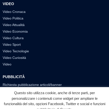
VIDEO
Video Cronaca
Video Politica
Video Attualità
Video Economia
Video Cultura
Video Sport
Video Tecnologie
Video Curiosità
Video
PUBBLICITÀ
Richiesta pubblicazione articoli/banner
Questo sito utilizza cookie, anche di terze parti, per
SEGUICI SUI SOCIAL
personalizzare i contenuti come widget per ampliare le
funzionalità del sito, opzioni Facebook, Twitter e social e funzioni
f
◎
▶