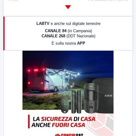
14:00
LabNews
17:00
LabNews (replica)
LABTV
e anche sul digitale terrestre
18:30
Di Faccia e di Profilo (repliche)
CANALE 84
(in Campania)
CANALE 268
(DDT Nazionale)
19:30
LabNews (Diretta)
E sulla nostra
APP
21:00
Free Sport
23:00
LabNews (replica)