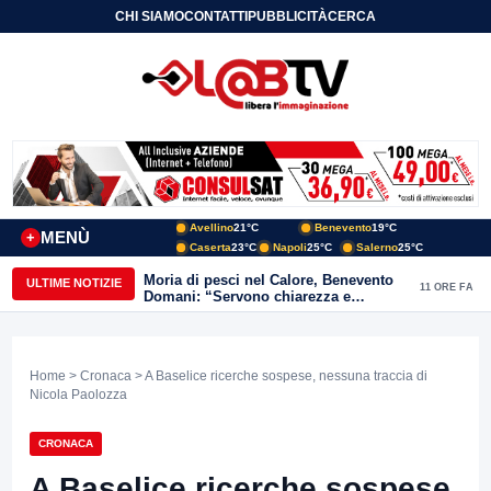
CHI SIAMO
CONTATTI
PUBBLICITÀ
CERCA
Avellino
21°C
Benevento
19°C
MENÙ
+
Caserta
23°C
Napoli
25°C
Salerno
25°C
Moria di pesci nel Calore, Benevento
ULTIME NOTIZIE
11 ORE FA
Domani: “Servono chiarezza e
approfondimenti sulla gestione
ambientale”
Home
>
Cronaca
> A Baselice ricerche sospese, nessuna traccia di
Nicola Paolozza
CRONACA
A Baselice ricerche sospese,