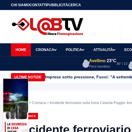
CHI SIAMO
CONTATTI
PUBBLICITÀ
CERCA
HOME
CRONACA
POLITICA
ATTUALITÀ
ECO
Avellino
23°C
36° / 21°
Poco nuvoloso
Imprese sotto pressione, Fucci: “A settemb
ULTIME NOTIZIE
Home
>
Cronaca
> Incidente ferroviario sulla linea Caserta-Foggia: tren
CRONACA
Incidente ferroviario