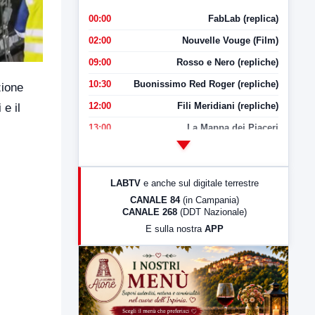
00:00
FabLab (replica)
02:00
Nouvelle Vouge (Film)
09:00
Rosso e Nero (repliche)
10:30
Buonissimo Red Roger (repliche)
zione
12:00
Fili Meridiani (repliche)
 e il
13:00
La Mappa dei Piaceri
14:00
LabNews
17:00
LabNews (replica)
LABTV
e anche sul digitale terrestre
18:30
Di Faccia e di Profilo (repliche)
CANALE 84
(in Campania)
CANALE 268
(DDT Nazionale)
19:30
LabNews (Diretta)
E sulla nostra
APP
21:00
Free Sport
23:00
LabNews (replica)