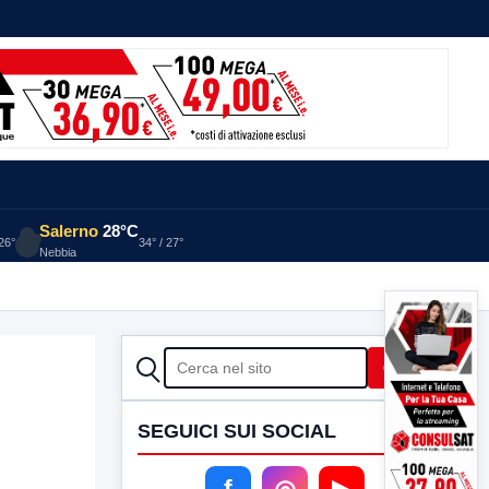
Salerno
28°C
 26°
34° / 27°
Nebbia
CERCA
Cerca
SEGUICI SUI SOCIAL
f
◎
▶