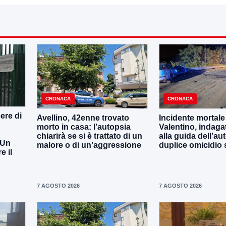
CRONACA
CRONACA
ere di
Avellino, 42enne trovato
Incidente mortale
morto in casa: l’autopsia
Valentino, indaga
chiarirà se si è trattato di un
alla guida dell’aut
 Un
malore o di un’aggressione
duplice omicidio 
 il
7 AGOSTO 2026
7 AGOSTO 2026