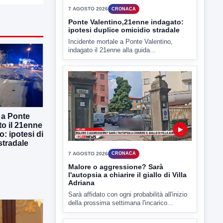
▶
7 AGOSTO 2026
CRONACA
Ponte Valentino,21enne indagato:
ipotesi duplice omicidio stradale
Incidente mortale a Ponte Valentino,
indagato il 21enne alla guida...
 a Ponte
to il 21enne
o: ipotesi di
stradale
▶
7 AGOSTO 2026
CRONACA
Malore o aggressione? Sarà
l'autopsia a chiarire il giallo di Villa
Adriana