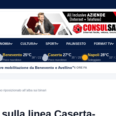
NOMIA
CULTURA
SPORT
PALINSESTO
FORMAT TV
Benevento
25°C
Caserta
27°C
Napoli
28°C
38° / 21°
35° / 25°
33° /
Poco nuvoloso
Poco nuvoloso
Soleggiato
re mobilitazione da Benevento e Avellino”
6 ORE FA
o riposizionato all’alba sui binari
 sulla linea Caserta-