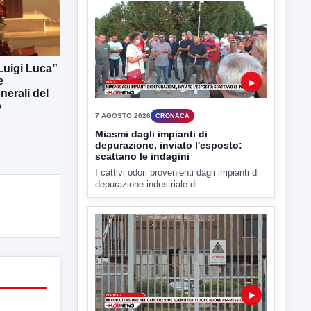
Sarà affidato con ogni probabilità all'inizio
della prossima settimana l'incarico...
 Luigi Luca”
e
erali del
o
▶
7 AGOSTO 2026
CRONACA
Miasmi dagli impianti di
depurazione, inviato l'esposto:
scattano le indagini
I cattivi odori provenienti dagli impianti di
depurazione industriale di...