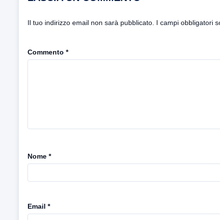
Il tuo indirizzo email non sarà pubblicato.
I campi obbligatori 
Commento
*
Nome
*
Email
*