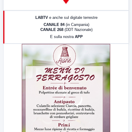
14:00
LabNews
17:00
LabNews (replica)
LABTV
e anche sul digitale terrestre
18:30
Di Faccia e di Profilo (repliche)
CANALE 84
(in Campania)
CANALE 268
(DDT Nazionale)
19:30
LabNews (Diretta)
E sulla nostra
APP
21:00
Free Sport
23:00
LabNews (replica)