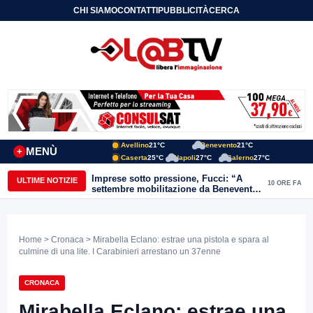
CHI SIAMO
CONTATTI
PUBBLICITÀ
CERCA
Avellino
21°C
Benevento
21°C
MENÙ
+
Caserta
25°C
Napoli
27°C
Salerno
27°C
Imprese sotto pressione, Fucci: “A
ULTIME NOTIZIE
10 ORE FA
settembre mobilitazione da Benevento
e Avellino”
Home
>
Cronaca
> Mirabella Eclano: estrae una pistola e spara al
culmine di una lite. I Carabinieri arrestano un 37enne
CRONACA
Mirabella Eclano: estrae una