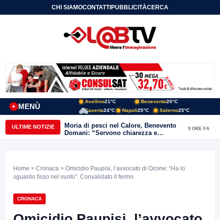
CHI SIAMO
CONTATTI
PUBBLICITÀ
CERCA
Avellino
21°C
Benevento
20°C
MENÙ
+
Caserta
24°C
Napoli
25°C
Salerno
25°C
Moria di pesci nel Calore, Benevento
ULTIME NOTIZIE
9 ORE FA
Domani: “Servono chiarezza e
approfondimenti sulla gestione
ambientale”
Home
>
Cronaca
> Omicidio Paupisi, l’avvocato di Ocone: “Ha lo
sguardo fisso nel vuoto”. Convalidato il fermo
CRONACA
Omicidio Paupisi, l’avvocato