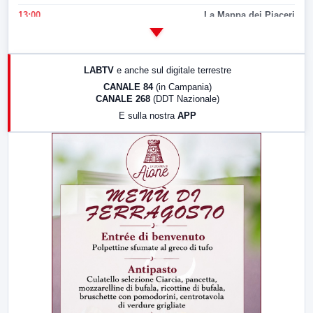
13:00
La Mappa dei Piaceri
14:00
LabNews
17:00
LabNews (replica)
LABTV
e anche sul digitale terrestre
18:30
Di Faccia e di Profilo (repliche)
CANALE 84
(in Campania)
CANALE 268
(DDT Nazionale)
19:30
LabNews (Diretta)
E sulla nostra
APP
21:00
Free Sport
23:00
LabNews (replica)