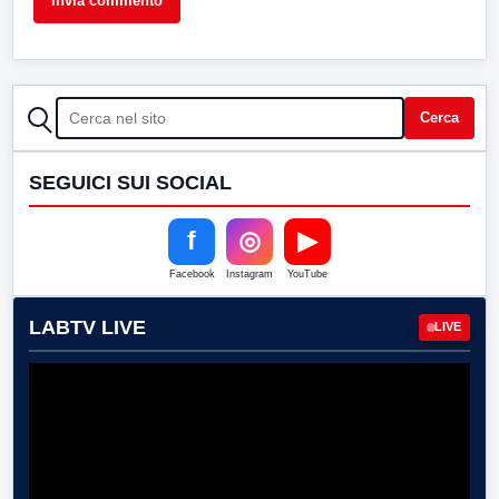
CERCA
Cerca
SEGUICI SUI SOCIAL
f
◎
▶
Facebook
Instagram
YouTube
LABTV LIVE
LIVE