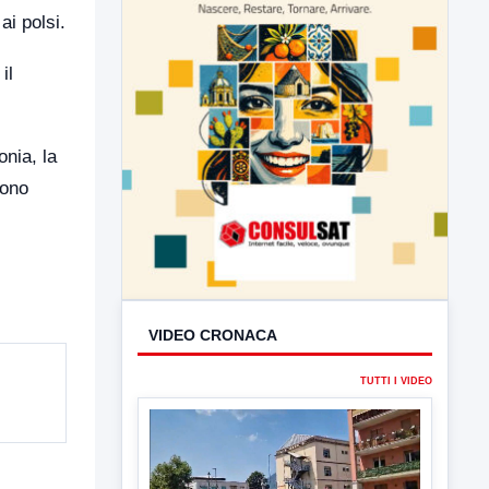
ai polsi.
il
onia, la
gono
VIDEO CRONACA
TUTTI I VIDEO