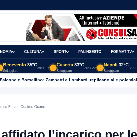
NOMIA
CULTURA
SPORT
PALINSESTO
FORMAT TV
Benevento
35°C
Caserta
33°C
Napoli
32°C
39° / 19°
36° / 22°
35° /
Soleggiato
Soleggiato
Soleggiato
 Falcone e Borsellino: Zampetti e Lombardi replicano alle polemic
psie su Elisa e Cosimo Ocone
affidato l’incarico per l