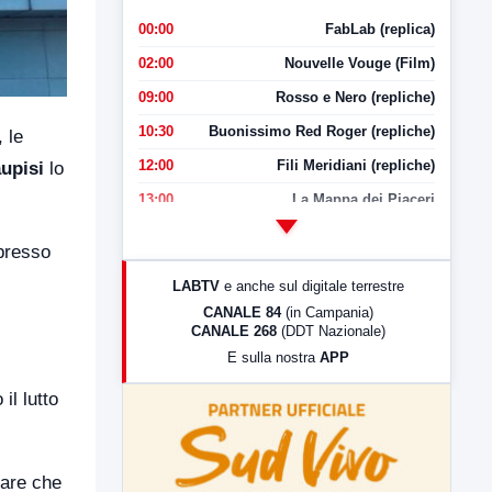
00:00
FabLab (replica)
02:00
Nouvelle Vouge (Film)
09:00
Rosso e Nero (repliche)
10:30
Buonissimo Red Roger (repliche)
 le
12:00
Fili Meridiani (repliche)
upisi
lo
13:00
La Mappa dei Piaceri
14:00
LabNews
 presso
17:00
LabNews (replica)
LABTV
e anche sul digitale terrestre
18:30
Di Faccia e di Profilo (repliche)
CANALE 84
(in Campania)
CANALE 268
(DDT Nazionale)
19:30
LabNews (Diretta)
E sulla nostra
APP
21:00
Free Sport
il lutto
23:00
LabNews (replica)
tare che