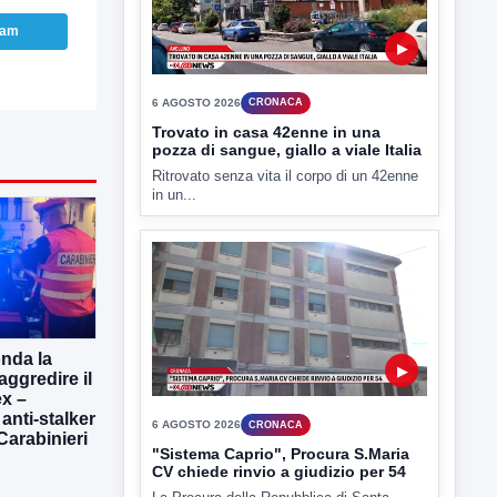
ram
▶
6 AGOSTO 2026
CRONACA
Trovato in casa 42enne in una
pozza di sangue, giallo a viale Italia
Ritrovato senza vita il corpo di un 42enne
in un...
onda la
▶
aggredire il
x –
 anti-stalker
6 AGOSTO 2026
CRONACA
 Carabinieri
"Sistema Caprio", Procura S.Maria
CV chiede rinvio a giudizio per 54