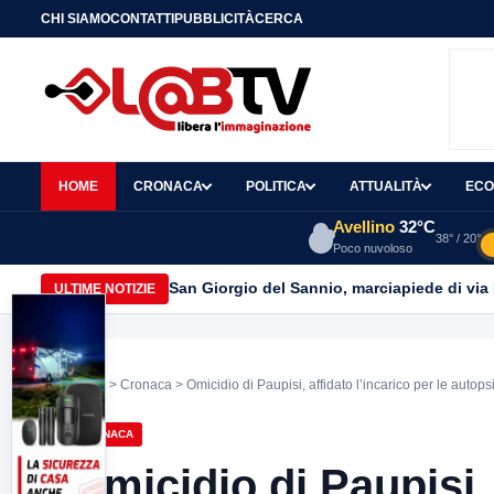
CHI SIAMO
CONTATTI
PUBBLICITÀ
CERCA
HOME
CRONACA
POLITICA
ATTUALITÀ
ECO
Avellino
32°C
38° / 20°
Poco nuvoloso
San Giorgio del Sannio, marciapiede di via
ULTIME NOTIZIE
Home
>
Cronaca
> Omicidio di Paupisi, affidato l’incarico per le auto
CRONACA
Omicidio di Paupisi, 