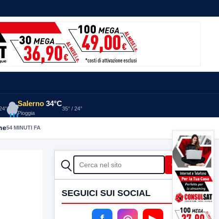
Salerno
34°C
 24°
35° / 24°
Pioggia
he
54 MINUTI FA
CERCA
Cerca
SEGUICI SUI SOCIAL
e
f
◎
▶