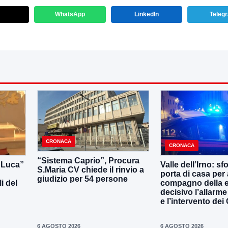
WhatsApp
LinkedIn
Teleg
CRONACA
CRONACA
“Sistema Caprio”, Procura
i Luca”
Valle dell’Irno: sf
S.Maria CV chiede il rinvio a
porta di casa per 
giudizio per 54 persone
i del
compagno della e
decisivo l’allarme
e l’intervento dei
6 AGOSTO 2026
6 AGOSTO 2026