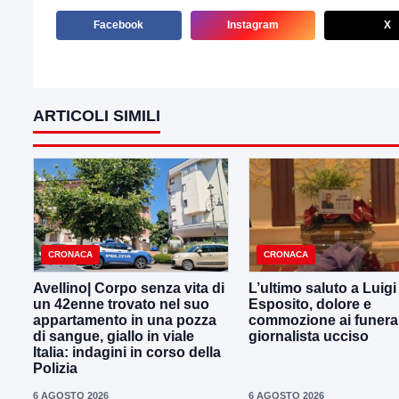
Facebook
Instagram
X
ARTICOLI SIMILI
CRONACA
CRONACA
Avellino| Corpo senza vita di
L’ultimo saluto a Luig
un 42enne trovato nel suo
Esposito, dolore e
appartamento in una pozza
commozione ai funeral
di sangue, giallo in viale
giornalista ucciso
Italia: indagini in corso della
Polizia
6 AGOSTO 2026
6 AGOSTO 2026