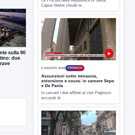
La Procura della Repubblica di Santa
Capua Vetere chiude le...
te sulla 90
▶
tino: due
grave
6 AGOSTO 2026
CRONACA
Assunzioni sotto minaccia,
estorsione e usura: in carcere Sepe
e De Paola
In carcere i due affiliati al clan Pagnozzi
accusati di...