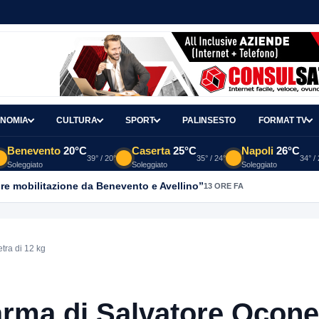
NOMIA
CULTURA
SPORT
PALINSESTO
FORMAT TV
Benevento
20°C
Caserta
25°C
Napoli
26°C
39° / 20°
35° / 24°
34° /
Soleggiato
Soleggiato
Soleggiato
re mobilitazione da Benevento e Avellino”
13 ORE FA
etra di 12 kg
l’arma di Salvatore Ocone