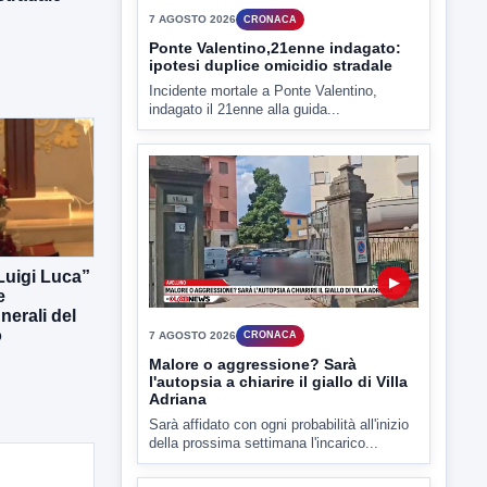
TUTTI I VIDEO
▶
7 AGOSTO 2026
CRONACA
Ponte Valentino,21enne indagato:
 Luigi Luca”
ipotesi duplice omicidio stradale
e
Incidente mortale a Ponte Valentino,
erali del
indagato il 21enne alla guida...
o