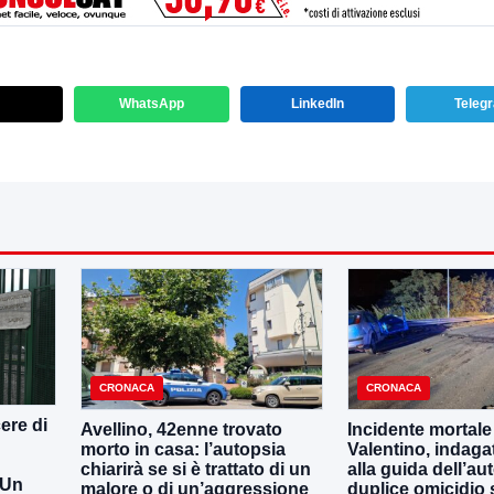
WhatsApp
LinkedIn
Teleg
CRONACA
CRONACA
ere di
Avellino, 42enne trovato
Incidente mortale
morto in casa: l’autopsia
Valentino, indaga
chiarirà se si è trattato di un
alla guida dell’aut
 Un
malore o di un’aggressione
duplice omicidio 