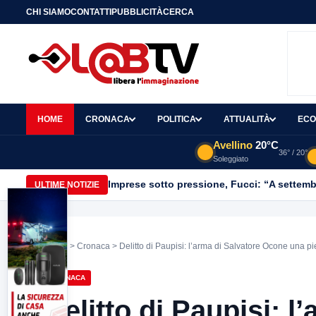
CHI SIAMO
CONTATTI
PUBBLICITÀ
CERCA
HOME
CRONACA
POLITICA
ATTUALITÀ
ECO
Avellino
20°C
36° / 20°
Soleggiato
Imprese sotto pressione, Fucci: “A settemb
ULTIME NOTIZIE
Home
>
Cronaca
> Delitto di Paupisi: l’arma di Salvatore Ocone una pi
CRONACA
Delitto di Paupisi: 