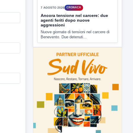
I cattivi odori provenienti dagli impianti di
depurazione industriale di...
▶
7 AGOSTO 2026
CRONACA
Ancora tensione nel carcere: due
agenti feriti dopo nuove
aggressioni
Nuove giornate di tensioni nel carcere di
Benevento. Due detenuti...