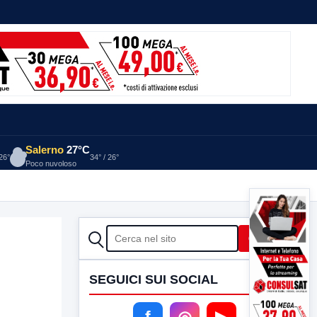
Salerno
27°C
 26°
34° / 26°
Poco nuvoloso
CERCA
Cerca
SEGUICI SUI SOCIAL
f
◎
▶