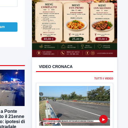
ram
 a Ponte
to il 21enne
o: ipotesi di
VIDEO CRONACA
stradale