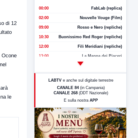
00:00
FabLab (replica)
02:00
Nouvelle Vouge (Film)
so di 12
09:00
Rosso e Nero (repliche)
ultato
10:30
Buonissimo Red Roger (repliche)
12:00
Fili Meridiani (repliche)
a, Ocone
13:00
La Mappa dei Piaceri
nel
14:00
LabNews
17:00
LabNews (replica)
LABTV
e anche sul digitale terrestre
18:30
Di Faccia e di Profilo (repliche)
sarà
CANALE 84
(in Campania)
CANALE 268
(DDT Nazionale)
19:30
LabNews (Diretta)
na le
E sulla nostra
APP
21:00
Free Sport
23:00
LabNews (replica)