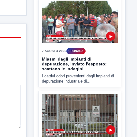
▶
7 AGOSTO 2026
CRONACA
Malore o aggressione? Sarà
l'autopsia a chiarire il giallo di Villa
Adriana
Sarà affidato con ogni probabilità all'inizio
della prossima settimana l'incarico...
▶
7 AGOSTO 2026
CRONACA
Miasmi dagli impianti di
depurazione, inviato l'esposto:
scattano le indagini