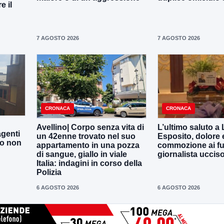
 il
7 AGOSTO 2026
7 AGOSTO 2026
CRONACA
CRONACA
Avellino| Corpo senza vita di
L’ultimo saluto a
agenti
un 42enne trovato nel suo
Esposito, dolore 
to non
appartamento in una pozza
commozione ai fun
di sangue, giallo in viale
giornalista uccis
Italia: indagini in corso della
Polizia
6 AGOSTO 2026
6 AGOSTO 2026