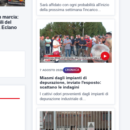
Sarà affidato con ogni probabilità all'inizio
della prossima settimana l'incarico...
n marcia:
li del
a Eclano
▶
7 AGOSTO 2026
CRONACA
Miasmi dagli impianti di
depurazione, inviato l'esposto:
scattano le indagini
I cattivi odori provenienti dagli impianti di
depurazione industriale di...