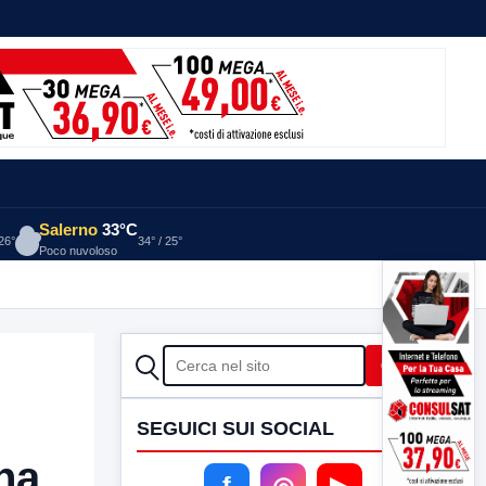
Salerno
33°C
 26°
34° / 25°
Poco nuvoloso
CERCA
Cerca
SEGUICI SUI SOCIAL
na
f
◎
▶