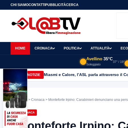
CHI SIAMO
CONTATTI
PUBBLICITÀ
CERCA
HOME
CRONACA
POLITICA
ATTUALITÀ
ECO
Avellino
35°C
37° / 19°
Soleggiato
Montoro: ruba circa 130mila di energia elet
ULTIME NOTIZIE
Home
>
Cronaca
> Monteforte Irpino: Carabinieri denunciano una pers
CRONACA
Monteforte Irpino: 