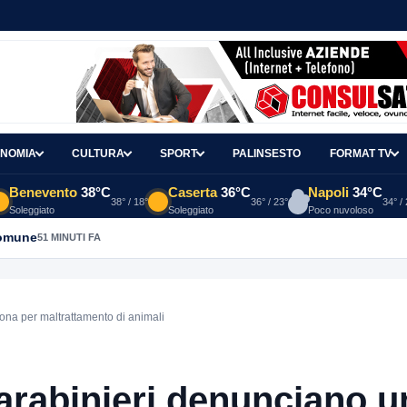
NOMIA
CULTURA
SPORT
PALINSESTO
FORMAT TV
Benevento
38°C
Caserta
36°C
Napoli
34°C
38° / 18°
36° / 23°
34° /
Soleggiato
Soleggiato
Poco nuvoloso
trica, i Carabinieri denunciano un 65enne
53 MINUTI FA
ona per maltrattamento di animali
Carabinieri denunciano u