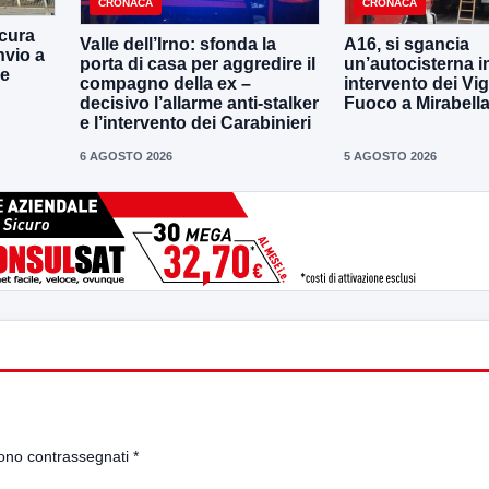
CRONACA
CRONACA
cura
Valle dell’Irno: sfonda la
A16, si sgancia
nvio a
porta di casa per aggredire il
un’autocisterna i
ne
compagno della ex –
intervento dei Vigi
decisivo l’allarme anti-stalker
Fuoco a Mirabell
e l’intervento dei Carabinieri
6 AGOSTO 2026
5 AGOSTO 2026
sono contrassegnati
*