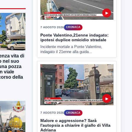
▶
7 AGOSTO 2026
CRONACA
Ponte Valentino,21enne indagato:
ipotesi duplice omicidio stradale
Incidente mortale a Ponte Valentino,
indagato il 21enne alla guida...
enza vita di
o nel suo
una pozza
n viale
 corso della
▶
7 AGOSTO 2026
CRONACA
Malore o aggressione? Sarà
l'autopsia a chiarire il giallo di Villa
Adriana