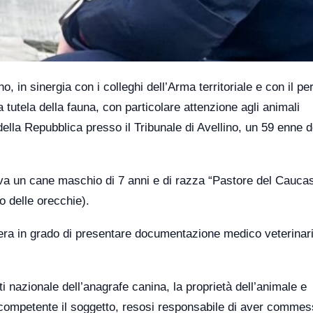
o, in sinergia con i colleghi dell’Arma territoriale e con il p
i a tutela della fauna, con particolare attenzione agli animali
 della Repubblica presso il Tribunale di Avellino, un 59 enne 
eva un cane maschio di 7 anni e di razza “Pastore del Caucaso
o delle orecchie).
n era in grado di presentare documentazione medico veterinar
ti nazionale dell’anagrafe canina, la proprietà dell’animale e
ia competente il soggetto, resosi responsabile di aver commes