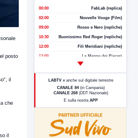
00:00
FabLab (replica)
02:00
Nouvelle Vouge (Film)
09:00
Rosso e Nero (repliche)
10:30
Buonissimo Red Roger (repliche)
ersonale
12:00
Fili Meridiani (repliche)
del posto
13:00
La Mappa dei Piaceri
14:00
LabNews
17:00
LabNews (replica)
”, il
LABTV
e anche sul digitale terrestre
18:30
Di Faccia e di Profilo (repliche)
CANALE 84
(in Campania)
CANALE 268
(DDT Nazionale)
19:30
LabNews (Diretta)
E sulla nostra
APP
ia che
21:00
Free Sport
23:00
LabNews (replica)
so il