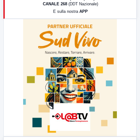
CANALE 268
(DDT Nazionale)
19:30
LabNews (Diretta)
E sulla nostra
APP
21:00
Free Sport
23:00
LabNews (replica)