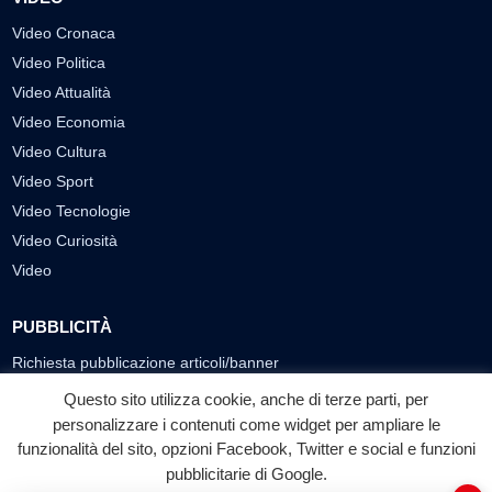
Video Cronaca
Video Politica
Video Attualità
Video Economia
Video Cultura
Video Sport
Video Tecnologie
Video Curiosità
Video
PUBBLICITÀ
Richiesta pubblicazione articoli/banner
Questo sito utilizza cookie, anche di terze parti, per
SEGUICI SUI SOCIAL
personalizzare i contenuti come widget per ampliare le
funzionalità del sito, opzioni Facebook, Twitter e social e funzioni
f
◎
▶
pubblicitarie di Google.
Facebook
Instagram
YouTube