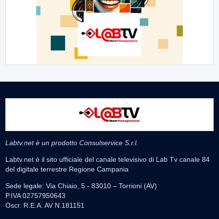
Labtv.net è un prodotto Consulservice S.r.l.
Labtv.net è il sito ufficiale del canale televisivo di Lab Tv canale 84
del digitale terrestre Regione Campania
Sede legale: Via Chiaio, 5 - 83010 – Torrioni (AV)
P.IVA 02757950643
Oscr. R.E.A. AV N.181151