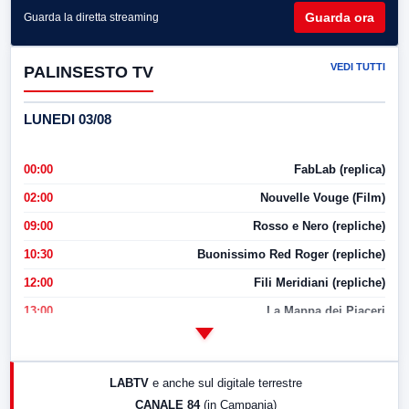
Guarda ora
Guarda la diretta streaming
VEDI TUTTI
PALINSESTO TV
LUNEDI 03/08
00:00
FabLab (replica)
02:00
Nouvelle Vouge (Film)
09:00
Rosso e Nero (repliche)
10:30
Buonissimo Red Roger (repliche)
12:00
Fili Meridiani (repliche)
13:00
La Mappa dei Piaceri
14:00
LabNews
17:00
LabNews (replica)
LABTV
e anche sul digitale terrestre
18:30
Di Faccia e di Profilo (repliche)
CANALE 84
(in Campania)