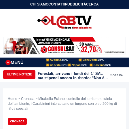
CHI SIAMO
CONTATTI
PUBBLICITÀ
CERCA
Avellino
34°C
Benevento
35°C
MENÙ
+
Caserta
36°C
Napoli
36°C
Salerno
36°C
Forestali, arrivano i fondi del 1° SAL
ULTIME NOTIZIE
2 ORE FA
ma stipendi ancora in ritardo: “Non è
più sostenibile”
Home
>
Cronaca
> Mirabella Eclano: controllo del territorio e tutela
dell’ambiente, i Carabinieri intercettano un furgone con oltre 200 kg di
rifiuti speciali
CRONACA