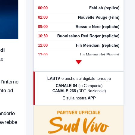
00:00
FabLab (replica)
02:00
Nouvelle Vouge (Film)
09:00
Rosso e Nero (repliche)
10:30
Buonissimo Red Roger (repliche)
12:00
Fili Meridiani (repliche)
di
13:00
La Mappa dei Piaceri
te
14:00
LabNews
17:00
LabNews (replica)
LABTV
e anche sul digitale terrestre
l’interno
18:30
Di Faccia e di Profilo (repliche)
CANALE 84
(in Campania)
nto ad
CANALE 268
(DDT Nazionale)
19:30
LabNews (Diretta)
E sulla nostra
APP
21:00
Free Sport
23:00
LabNews (replica)
andorlo
 avrebbe