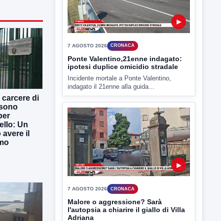
TUTTI I VIDEO
▶
 carcere di
 sono
7 AGOSTO 2026
CRONACA
per
Ponte Valentino,21enne indagato:
ello: Un
ipotesi duplice omicidio stradale
avere il
Incidente mortale a Ponte Valentino,
imo
indagato il 21enne alla guida...