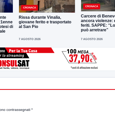
CRONACA
CRONACA
Carcere di Benev
onte
Rissa durante Vinalia,
ancora violenze: 
 21enne
giovane ferito e trasportato
feriti. SAPPE: “L
otesi di
al San Pio
può arretrare”
ale
7 AGOSTO 2026
7 AGOSTO 2026
sono contrassegnati
*