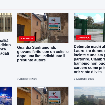
CRONACA
CRONACA
alità,
diritto
Detenute madri al
Guardia Sanframondi,
nza.
Lauro, tre donne
giovane ferito con un coltello
dagati
incinte e una sta 
dopo una lite: individuato il
partorire. Ciambri
presunto autore
bambino non può 
carcere come pr
orizzonte di vita
7 AGOSTO 2026
7 AGOSTO 2026