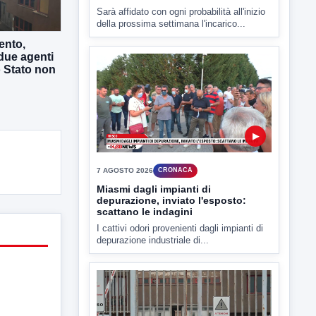
▶
ento,
7 AGOSTO 2026
CRONACA
due agenti
Malore o aggressione? Sarà
o Stato non
l'autopsia a chiarire il giallo di Villa
Adriana
Sarà affidato con ogni probabilità all'inizio
della prossima settimana l'incarico...
▶
7 AGOSTO 2026
CRONACA
Miasmi dagli impianti di
depurazione, inviato l'esposto:
scattano le indagini