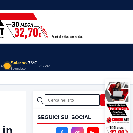
Salerno
33°C
 26°
33° / 26°
Soleggiato
CERCA
Cerca
SEGUICI SUI SOCIAL
 in
f
◎
▶