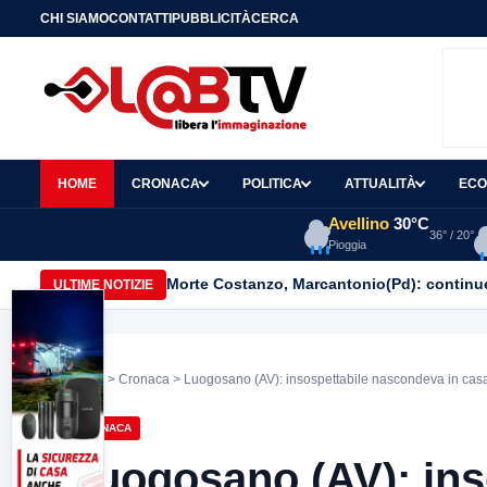
CHI SIAMO
CONTATTI
PUBBLICITÀ
CERCA
HOME
CRONACA
POLITICA
ATTUALITÀ
ECO
Avellino
30°C
36° / 20°
Pioggia
Morte Costanzo, Marcantonio(Pd): continuer
ULTIME NOTIZIE
Home
>
Cronaca
> Luogosano (AV): insospettabile nascondeva in casa 
CRONACA
Luogosano (AV): ins