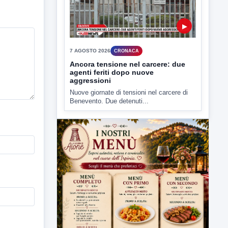
I cattivi odori provenienti dagli impianti di
depurazione industriale di...
▶
7 AGOSTO 2026
CRONACA
Ancora tensione nel carcere: due
agenti feriti dopo nuove
aggressioni
Nuove giornate di tensioni nel carcere di
Benevento. Due detenuti...