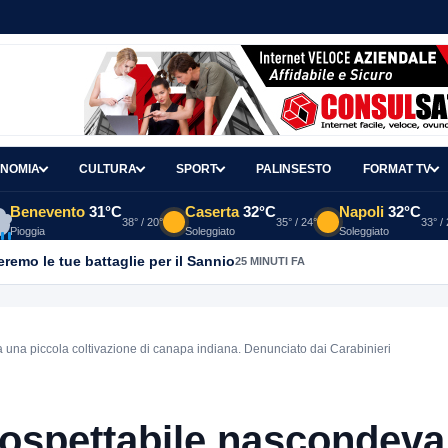
NOMIA
CULTURA
SPORT
PALINSESTO
FORMAT TV
Benevento
31°C
Caserta
32°C
Napoli
32°C
38° / 20°
35° / 24°
33° /
Pioggia
Soleggiato
Soleggiato
emo le tue battaglie per il Sannio
25 MINUTI FA
una piccola coltivazione di canapa indiana. Denunciato dai Carabinieri
ospettabile nascondeva