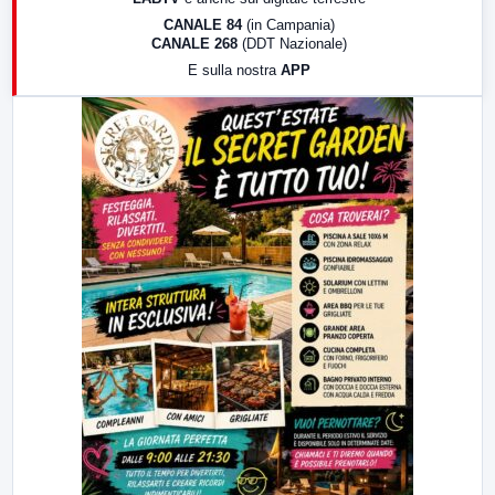
18:30
Di Faccia e di Profilo (repliche)
CANALE 84
(in Campania)
CANALE 268
(DDT Nazionale)
19:30
LabNews (Diretta)
E sulla nostra
APP
21:00
Free Sport
23:00
LabNews (replica)