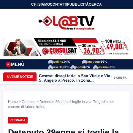
CHI SIAMO
CONTATTI
PUBBLICITÀ
CERCA
Avellino
34°C
Benevento
36°C
MENÙ
+
Caserta
35°C
Napoli
33°C
Salerno
33°C
Gesesa: disagi idrici a San Vitale e Via
ULTIME NOTIZIE
3 ORE FA
S. Angelo a Piesco. In zona
posizionata l’autobotte
Home
>
Cronaca
> Detenuto 29enne si toglie la vita. Tragedia nel
carcere di Ariano Irpino
CRONACA
Detenuto 29enne si toglie la