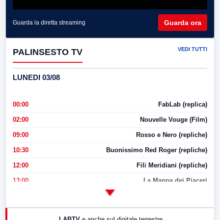
Guarda ora
Guarda la diretta streaming
VEDI TUTTI
PALINSESTO TV
LUNEDI 03/08
00:00
FabLab (replica)
02:00
Nouvelle Vouge (Film)
09:00
Rosso e Nero (repliche)
10:30
Buonissimo Red Roger (repliche)
12:00
Fili Meridiani (repliche)
13:00
La Mappa dei Piaceri
14:00
LabNews
17:00
LabNews (replica)
LABTV
e anche sul digitale terrestre