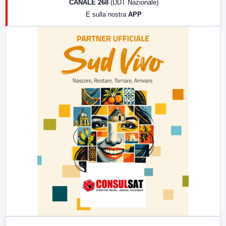
CANALE 268
(DDT Nazionale)
19:30
LabNews (Diretta)
E sulla nostra
APP
21:00
Free Sport
23:00
LabNews (replica)