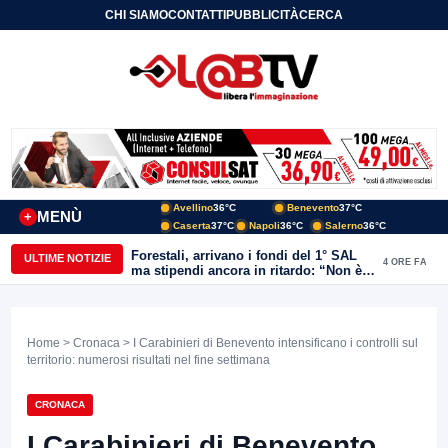
CHI SIAMO
CONTATTI
PUBBLICITÀ
CERCA
Avellino
36°C
Benevento
37°C
MENÙ
+
Caserta
37°C
Napoli
36°C
Salerno
36°C
Forestali, arrivano i fondi del 1° SAL
ULTIME NOTIZIE
4 ORE FA
ma stipendi ancora in ritardo: “Non è
più sostenibile”
Home
>
Cronaca
> I Carabinieri di Benevento intensificano i controlli sul
territorio: numerosi risultati nel fine settimana
CRONACA
I Carabinieri di Benevento