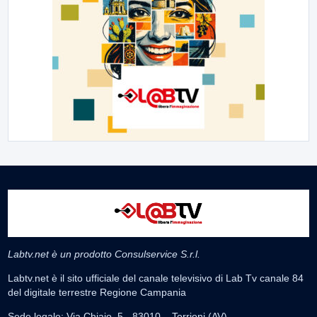
Labtv.net è un prodotto Consulservice S.r.l.
Labtv.net è il sito ufficiale del canale televisivo di Lab Tv canale 84
del digitale terrestre Regione Campania
Sede legale: Via Chiaio, 5 - 83010 – Torrioni (AV)