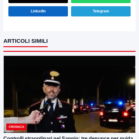
LinkedIn
Telegram
ARTICOLI SIMILI
CRONACA
Controlli straordinari nel Sannio: tre denunce per guida