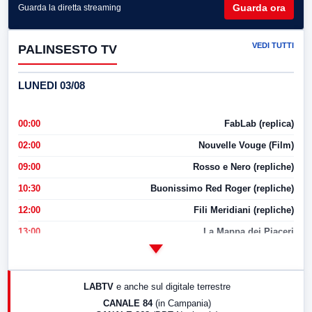
Guarda ora
Guarda la diretta streaming
VEDI TUTTI
PALINSESTO TV
LUNEDI 03/08
00:00
FabLab (replica)
02:00
Nouvelle Vouge (Film)
09:00
Rosso e Nero (repliche)
10:30
Buonissimo Red Roger (repliche)
12:00
Fili Meridiani (repliche)
13:00
La Mappa dei Piaceri
14:00
LabNews
17:00
LabNews (replica)
LABTV
e anche sul digitale terrestre
18:30
Di Faccia e di Profilo (repliche)
CANALE 84
(in Campania)