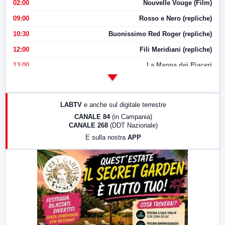
02:00
Nouvelle Vouge (Film)
09:00
Rosso e Nero (repliche)
10:30
Buonissimo Red Roger (repliche)
12:00
Fili Meridiani (repliche)
13:00
La Mappa dei Piaceri
14:00
LabNews
17:00
LabNews (replica)
LABTV
e anche sul digitale terrestre
18:30
Di Faccia e di Profilo (repliche)
CANALE 84
(in Campania)
CANALE 268
(DDT Nazionale)
19:30
LabNews (Diretta)
E sulla nostra
APP
21:00
Free Sport
23:00
LabNews (replica)