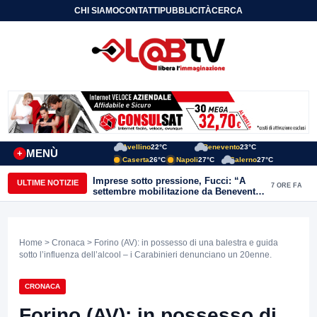
CHI SIAMO
CONTATTI
PUBBLICITÀ
CERCA
Avellino
22°C
Benevento
23°C
MENÙ
+
Caserta
26°C
Napoli
27°C
Salerno
27°C
Imprese sotto pressione, Fucci: “A
ULTIME NOTIZIE
7 ORE FA
settembre mobilitazione da Benevento
e Avellino”
Home
>
Cronaca
> Forino (AV): in possesso di una balestra e guida
sotto l’influenza dell’alcool – i Carabinieri denunciano un 20enne.
CRONACA
Forino (AV): in possesso di