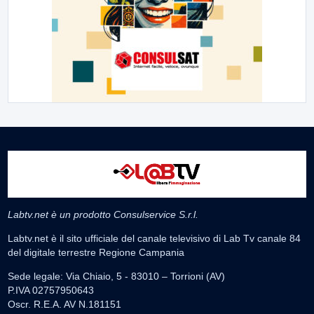
Labtv.net è un prodotto Consulservice S.r.l.
Labtv.net è il sito ufficiale del canale televisivo di Lab Tv canale 84
del digitale terrestre Regione Campania
Sede legale: Via Chiaio, 5 - 83010 – Torrioni (AV)
P.IVA 02757950643
Oscr. R.E.A. AV N.181151