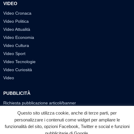
VIDEO
Video Cronaca
Video Politica
Video Attualità
Video Economia
Video Cultura
Video Sport
Video Tecnologie
Video Curiosità
Video
PUBBLICITÀ
Richiesta pubblicazione articoli/banner
Questo sito utilizza cookie, anche di terze parti, per
SEGUICI SUI SOCIAL
personalizzare i contenuti come widget per ampliare le
funzionalità del sito, opzioni Facebook, Twitter e social e funzioni
f
◎
▶
pubblicitarie di Google.